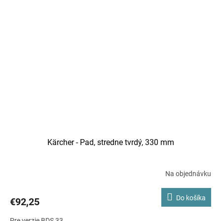
Kärcher - Pad, stredne tvrdý, 330 mm
Na objednávku
Do košíka
€92,25
Pre verzie BDS 33