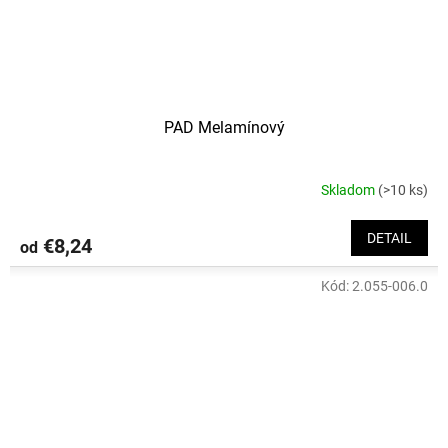
PAD Melamínový
Skladom
(>10 ks)
DETAIL
€8,24
od
Kód:
2.055-006.0