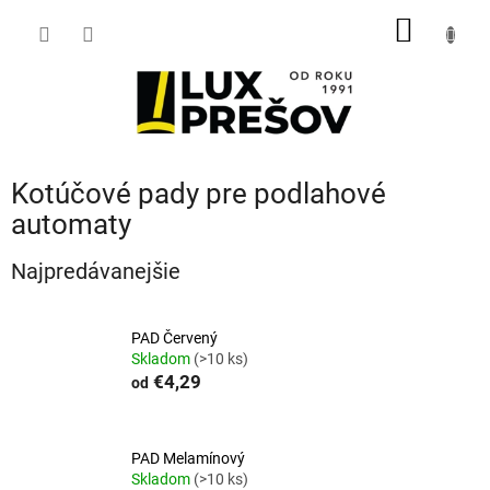
Prejsť
NÁKU
na
obsah
KOŠÍK
Kotúčové pady pre podlahové
automaty
Najpredávanejšie
PAD Červený
Skladom
(>10 ks)
€4,29
od
PAD Melamínový
Skladom
(>10 ks)