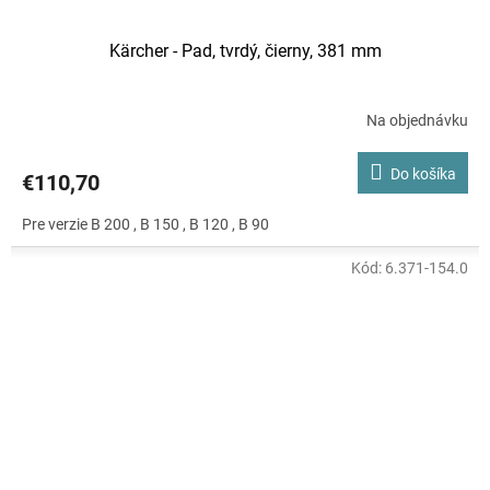
Kärcher - Pad, tvrdý, čierny, 381 mm
Na objednávku
Do košíka
€110,70
Pre verzie B 200 , B 150 , B 120 , B 90
Kód:
6.371-154.0