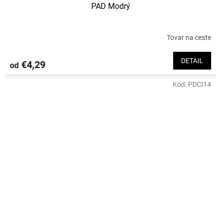
PAD Modrý
Tovar na ceste
DETAIL
€4,29
od
Kód:
PDCI14