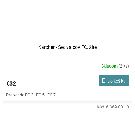
Kärcher - Set valcov FC, žlté
Skladom
(2 ks)
Do košíka
€32
Pre verzie FC 3 | FC 5 | FC 7
Kód:
6.369-001.0