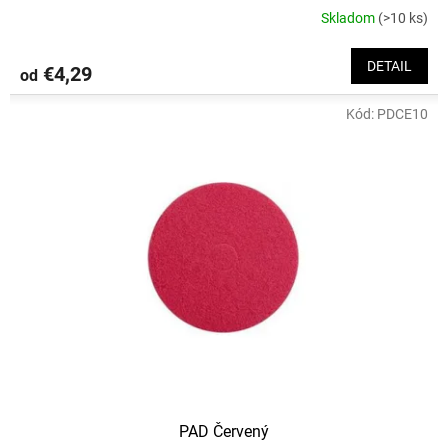
Skladom
(>10 ks)
DETAIL
€4,29
od
Kód:
PDCE10
PAD Červený