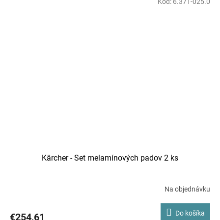
Kód:
6.371-025.0
Kärcher - Set melamínových padov 2 ks
Na objednávku
Do košíka
€254,61