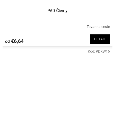
PAD Čierny
Tovar na ceste
DETAIL
€6,64
od
Kód:
PDRW16