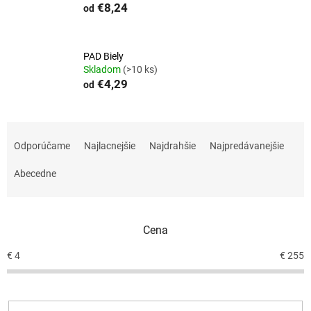
€8,24
od
PAD Biely
Skladom
(>10 ks)
€4,29
od
R
a
Odporúčame
Najlacnejšie
Najdrahšie
Najpredávanejšie
d
e
Abecedne
n
i
e
Cena
p
r
€
4
€
255
o
d
u