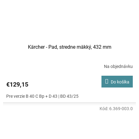
Kärcher - Pad, stredne mäkký, 432 mm
Na objednávku
Do košíka
€129,15
Pre verzie B 40 C Bp + D 43 | BD 43/25
Kód:
6.369-003.0