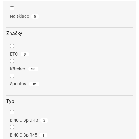
k
t
o
Na sklade
6
v
Značky
ETC
9
Kärcher
23
Sprintus
15
Typ
B 40 C Bp D 43
3
B 40 C Bp R45
1