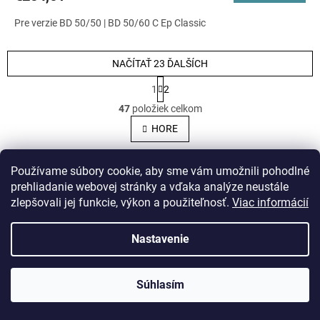
Pre verzie BD 50/50 | BD 50/60 C Ep Classic
NAČÍTAŤ 23 ĎALŠÍCH
S
1
2
t
O
r
47
položiek celkom
á
v
HORE
n
k
l
o
v
Z
á
Používame súbory cookie, aby sme vám umožnili pohodlné
a
á
prehliadanie webovej stránky a vďaka analýze neustále
d
n
p
zlepšovali jej funkcie, výkon a použiteľnosť.
Viac informácií
i
a
ä
e
t
c
Nastavenie
i
i
e
e
Súhlasím
p