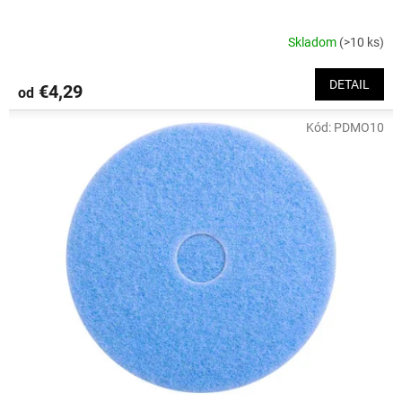
Skladom
(>10 ks)
DETAIL
€4,29
od
Kód:
PDMO10