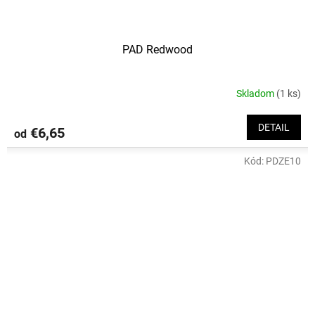
PAD Redwood
Skladom
(1 ks)
Priemerné
hodnotenie
produktu
DETAIL
€6,65
od
je
3,0
Kód:
PDZE10
z
5
hviezdičiek.