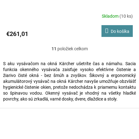
Skladom
(10 ks)
Do košíka
€261,01
11
položiek celkom
O
v
S aku vysávačom na okná Kärcher ušetríte čas a námahu. Sacia
funkcia okenného vysávača zaisťuje vysoko efektívne čistenie a
l
žiarivo čisté okná - bez šmúh a zvyškov. Šikovný a ergonomický
á
akumulátorový vysávač na okná Kärcher navyše umožňuje obzvlášť
hygienické čistenie okien, pretože nedochádza k priamemu kontaktu
d
so špinavou vodou. Okenný vysávač je vhodný na všetky hladké
a
povrchy, ako sú zrkadlá, varné dosky, dvere, dlaždice a stoly.
c
Z
á
i
p
e
ä
p
t