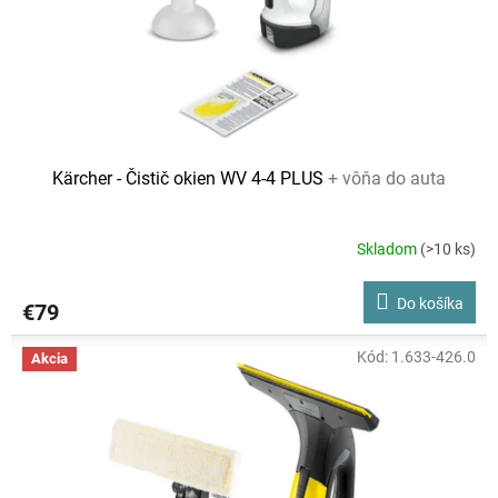
Kärcher - Čistič okien WV 4-4 PLUS
+ vôňa do auta
Skladom
(>10 ks)
Do košíka
€79
Kód:
1.633-426.0
Akcia