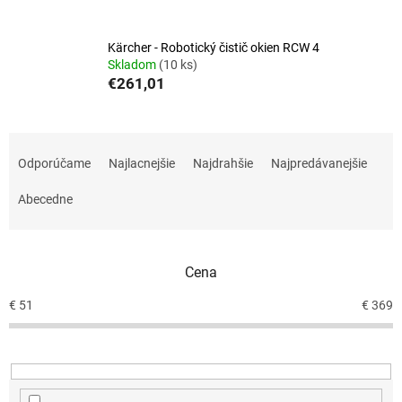
Kärcher - Robotický čistič okien RCW 4
Skladom
(10 ks)
€261,01
R
a
Odporúčame
Najlacnejšie
Najdrahšie
Najpredávanejšie
d
e
Abecedne
n
i
e
Cena
p
r
€
51
€
369
o
d
u
k
t