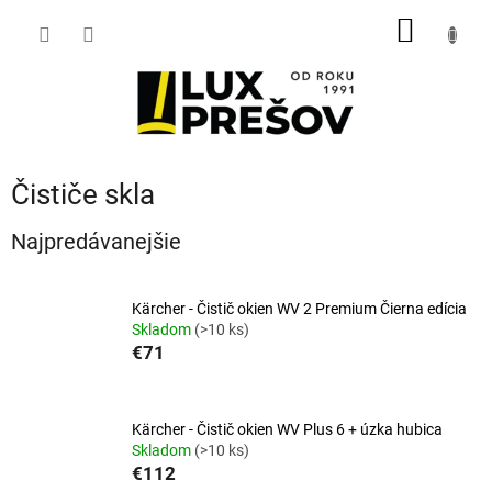
Prejsť
NÁKU
na
obsah
KOŠÍK
Čističe skla
Najpredávanejšie
Kärcher - Čistič okien WV 2 Premium Čierna edícia
Skladom
(>10 ks)
€71
Kärcher - Čistič okien WV Plus 6 + úzka hubica
Skladom
(>10 ks)
€112