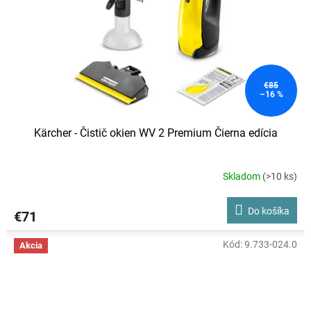
€85
–16 %
Kärcher - Čistič okien WV 2 Premium Čierna edícia
Skladom
(>10 ks)
Priemerné
hodnotenie
produktu
Do košíka
€71
je
5,0
z
Kód:
9.733-024.0
Akcia
5
hviezdičiek.