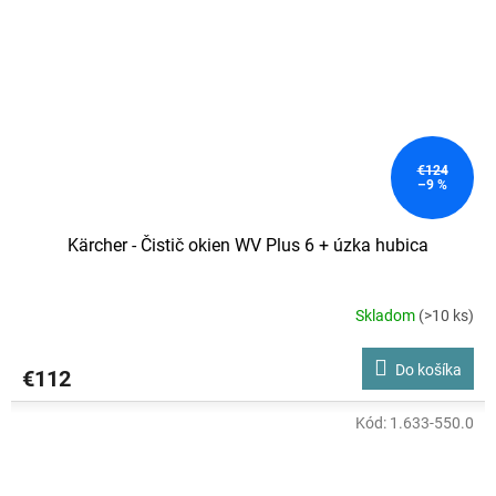
€124
–9 %
Kärcher - Čistič okien WV Plus 6 + úzka hubica
Skladom
(>10 ks)
Priemerné
hodnotenie
produktu
Do košíka
€112
je
4,5
z
Kód:
1.633-550.0
5
hviezdičiek.