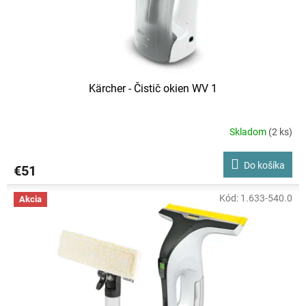
u
k
t
o
v
Kärcher - Čistič okien WV 1
Skladom
(2 ks)
Do košíka
€51
Kód:
1.633-540.0
Akcia