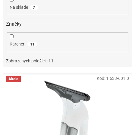
o
Na sklade
7
v
Značky
Kärcher
11
Zobrazených položiek:
11
V
Kód:
1.633-601.0
Akcia
ý
p
i
s
p
r
o
d