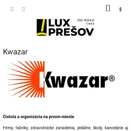
Prejsť
NÁKU
na
obsah
KOŠÍK
Kwazar
Čistota a organizácia na prvom mieste
Firmy, fabriky, zdravotnícke zariadenia, jedálne, školy, kancelárie aj