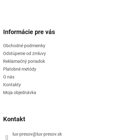
u
Informácie pre vás
Obchodné podmienky
Odstúpenie od zmluvy
Reklamačný poriadok
Platobné metódy
O nás
Kontakty
Moja objednávka
Kontakt
lux-presov
@
lux-presov.sk