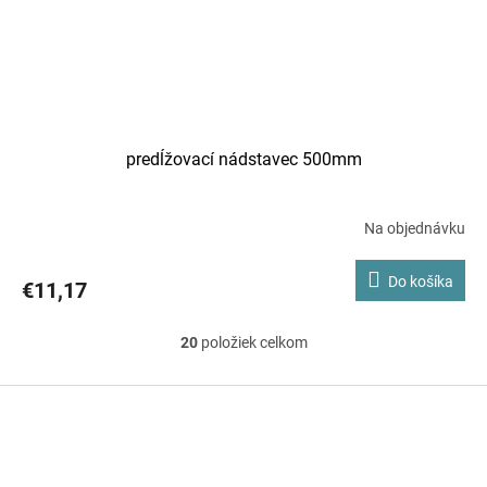
predĺžovací nádstavec 500mm
Na objednávku
Do košíka
€11,17
20
položiek celkom
O
v
Z
á
l
p
á
ä