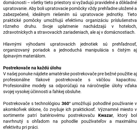
domácnosti – všetky tieto priestory si vyžadujú pravidelné a dôkladné
upratovanie. Aby boli upratovacie pomôcky vždy prehľadne uložené a
zabezpečené, ideálnym riešením sú upratovacie jednotky. Tieto
praktické pomôcky umožňujú efektívnu organizáciu príslušenstva
rôzneho druhu. Svoje uplatnenie nachádzajú v hoteloch,
zdravotníckych a stravovacích zariadeniach, ale aj v domácnostiach.
Hlavnými výhodami upratovacích jednotiek sú prehľadnosť,
organizovaný poriadok a jednoduchá manipulácia s čistým aj
špinavým materiálom.
Postrekovače na každú úlohu
V našej ponuke nájdete amatérske postrekovače pre bežné použitie aj
profesionálne tlakové postrekovače s väčšou kapacitou.
Profesionálne modely sa odporúčajú na náročnejšie úlohy vďaka
svojej vysokej účinnosti a ľahkej obsluhe.
Postrekovače s technológiou
360°
umožňujú pohodlné používanie v
akomkoľvek sklone, čo zvyšuje ich praktickosť. Významné miesto v
sortimente patrí batériovému postrekovaču
Kwazar
, ktorý bol
navrhnutý s ohľadom na pohodlie používateľov a maximálnu
efektivitu pri práci.