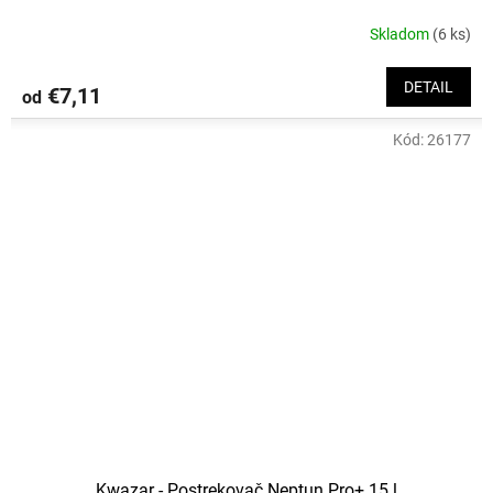
Skladom
(6 ks)
DETAIL
€7,11
od
Kód:
26177
Kwazar - Postrekovač Neptun Pro+ 15 l