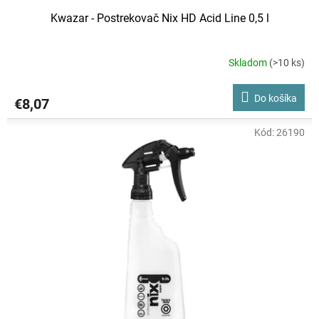
Kwazar - Postrekovač Nix HD Acid Line 0,5 l
Skladom
(>10 ks)
Do košíka
€8,07
Kód:
26190