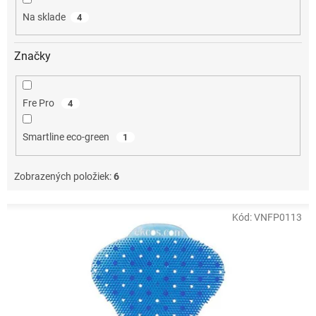
o
Na sklade
4
v
Značky
Fre Pro
4
Smartline eco-green
1
Zobrazených položiek:
6
V
Kód:
VNFP0113
ý
p
i
s
p
r