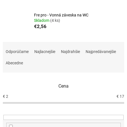
Fre pro - Vonná záveska na WC
Skladom
(4 ks)
€2,56
R
a
Odporúčame
Najlacnejšie
Najdrahšie
Najpredávanejšie
d
e
Abecedne
n
i
e
Cena
p
r
€
2
€
17
o
d
u
k
t