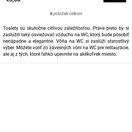
6
položiek celkom
O
v
Toalety sú skutočne citlivou záležitosťou. Práve preto by si
zaslúžili taký osviežovač vzduchu na WC, ktorý bude pôsobiť
l
nenápadne a elegantne. Vôňa na WC si zaslúži starostlivý
á
výber. Môžete voliť zo závesných vôní na WC pre reštaurácie,
d
ale aj z tých, ktoré ľahko upevníte na akékoľvek miesto.
a
Z
c
á
p
i
ä
e
t
p
i
e
r
v
k