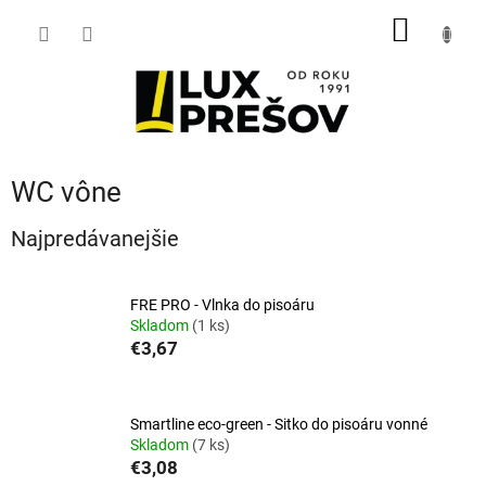
Prejsť
NÁKU
na
obsah
KOŠÍK
WC vône
Najpredávanejšie
FRE PRO - Vlnka do pisoáru
Skladom
(1 ks)
€3,67
Smartline eco-green - Sitko do pisoáru vonné
Skladom
(7 ks)
€3,08