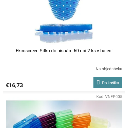
o
d
u
k
t
o
v
Ekcoscreen Sitko do pisoáru 60 dní 2 ks v balení
Na objednávku
Do košíka
€16,73
Kód:
VNFP005