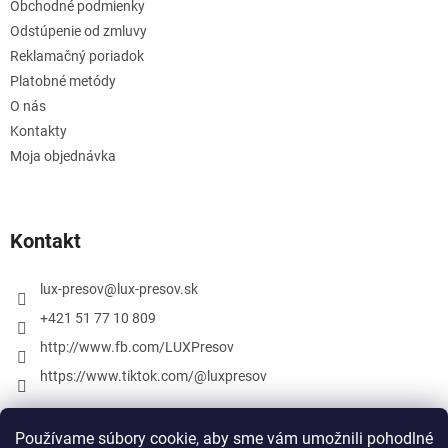
Obchodné podmienky
Odstúpenie od zmluvy
Reklamačný poriadok
Platobné metódy
O nás
Kontakty
Moja objednávka
Kontakt
lux-presov
@
lux-presov.sk
+421 51 77 10 809
http://www.fb.com/LUXPresov
https://www.tiktok.com/@luxpresov
Používame súbory cookie, aby sme vám umožnili pohodlné