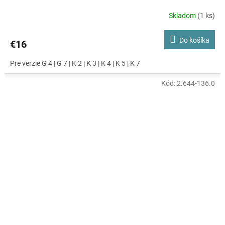
Skladom
(1 ks)
Do košíka
€16
Pre verzie G 4 | G 7 | K 2 | K 3 | K 4 | K 5 | K 7
Kód:
2.644-136.0