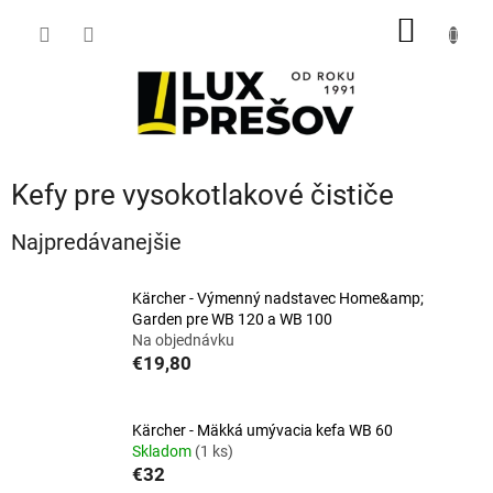
Prejsť
NÁKU
na
obsah
KOŠÍK
Kefy pre vysokotlakové čističe
Najpredávanejšie
Kärcher - Výmenný nadstavec Home&amp;
Garden pre WB 120 a WB 100
Na objednávku
€19,80
Kärcher - Mäkká umývacia kefa WB 60
Skladom
(1 ks)
€32