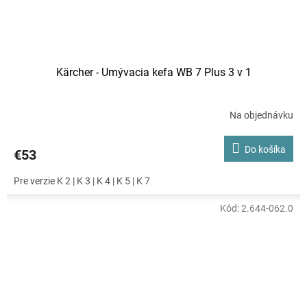
Kärcher - Umývacia kefa WB 7 Plus 3 v 1
Na objednávku
Priemerné
hodnotenie
produktu
Do košíka
€53
je
5,0
Pre verzie K 2 | K 3 | K 4 | K 5 | K 7
z
5
hviezdičiek.
Kód:
2.644-062.0