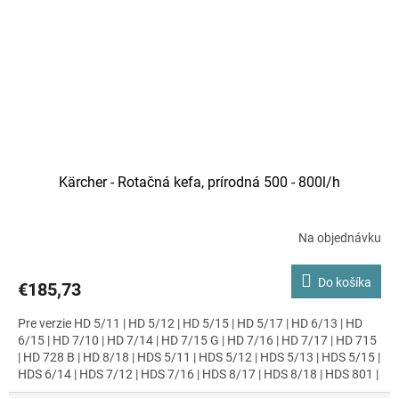
Kärcher - Rotačná kefa, prírodná 500 - 800l/h
Na objednávku
Do košíka
€185,73
Pre verzie HD 5/11 | HD 5/12 | HD 5/15 | HD 5/17 | HD 6/13 | HD
6/15 | HD 7/10 | HD 7/14 | HD 7/15 G | HD 7/16 | HD 7/17 | HD 715
| HD 728 B | HD 8/18 | HDS 5/11 | HDS 5/12 | HDS 5/13 | HDS 5/15 |
HDS 6/14 | HDS 7/12 | HDS 7/16 | HDS 8/17 | HDS 8/18 | HDS 801 |
HDS 9/18 | HDS-E 8/16