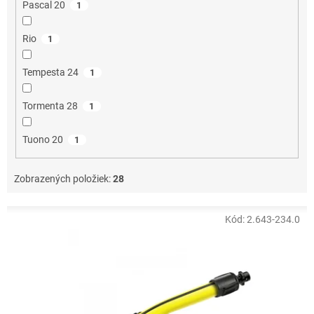
Pascal 20
1
Rio
1
Tempesta 24
1
Tormenta 28
1
Tuono 20
1
Zobrazených položiek:
28
V
Kód:
2.643-234.0
ý
p
i
s
p
r