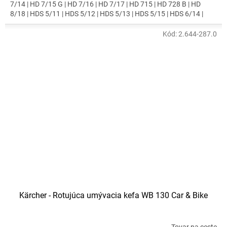
7/14 | HD 7/15 G | HD 7/16 | HD 7/17 | HD 715 | HD 728 B | HD
8/18 | HDS 5/11 | HDS 5/12 | HDS 5/13 | HDS 5/15 | HDS 6/14 |
HDS 7/12 | HDS 7/16 | HDS 8/17 | HDS 8/18 | HDS 801 | HDS 9/18 |
HDS-E 8/16
Kód:
2.644-287.0
Kärcher - Rotujúca umývacia kefa WB 130 Car & Bike