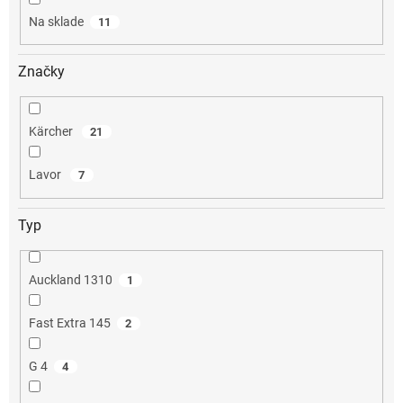
o
Na sklade
11
v
Značky
Kärcher
21
Lavor
7
Typ
Auckland 1310
1
Fast Extra 145
2
G 4
4