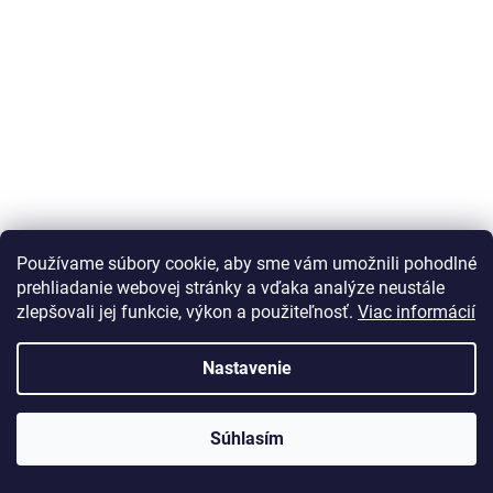
Používame súbory cookie, aby sme vám umožnili pohodlné
prehliadanie webovej stránky a vďaka analýze neustále
Kärcher - Výmenný nadstavec Car&amp;Bike pre WB 120
zlepšovali jej funkcie, výkon a použiteľnosť.
Viac informácií
a WB 100
Skladom
(2 ks)
Nastavenie
Do košíka
€44,28
Súhlasím
Kód:
2.644-291.0