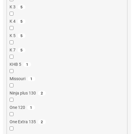
K 3
5
K 4
5
K 5
5
K 7
5
KHB 5
1
Missouri
1
Ninja plus 130
2
One 120
1
One Extra 135
2