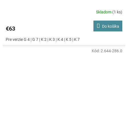
Skladom
(1 ks)
Do košíka
€63
Pre verzie G 4 | G 7 | K 2 | K 3 | K 4 | K 5 | K 7
Kód:
2.644-286.0