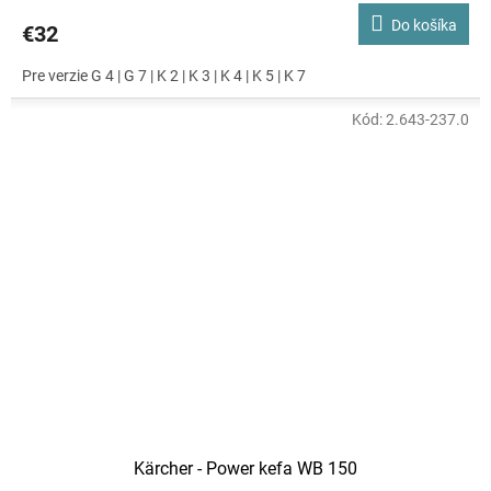
Do košíka
€32
Pre verzie G 4 | G 7 | K 2 | K 3 | K 4 | K 5 | K 7
Kód:
2.643-237.0
Kärcher - Power kefa WB 150