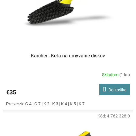
o
d
u
k
t
o
v
Kärcher - Kefa na umývanie diskov
Skladom
(1 ks)
Do košíka
€35
Pre verzie G 4 | G 7 | K 2 | K 3 | K 4 | K 5 | K 7
Kód:
4.762-328.0