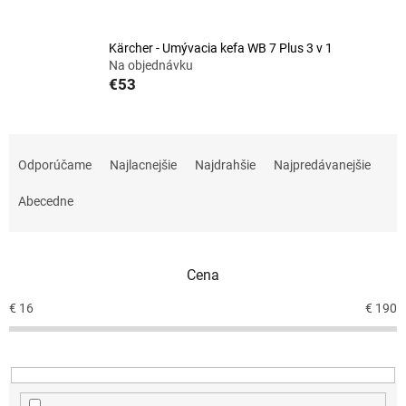
Kärcher - Umývacia kefa WB 7 Plus 3 v 1
Na objednávku
€53
R
a
Odporúčame
Najlacnejšie
Najdrahšie
Najpredávanejšie
d
e
Abecedne
n
i
e
Cena
p
r
€
16
€
190
o
d
u
k
t