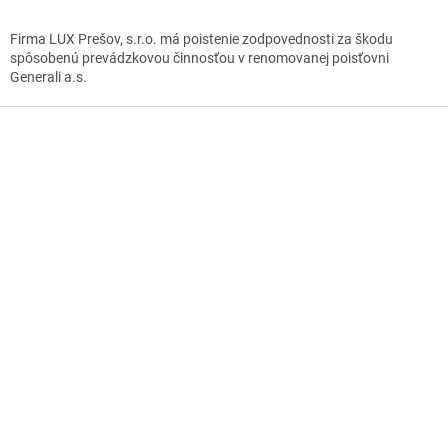
Firma LUX Prešov, s.r.o. má poistenie zodpovednosti za škodu
spôsobenú prevádzkovou činnosťou v renomovanej poisťovni
Generali a.s.
Z
á
p
ä
t
i
e