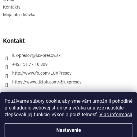
Kontakty
Moja objednávka
Kontakt
lux-presov
@
lux-presov.sk
+421 51 77 10 809
http://www.fb.com/LUXPresov
https://www.tiktok.com/@luxpresov
Používame súbory cookie, aby sme vám umožnili pohodlné
prehliadanie webovej stránky a vďaka analýze neustále
zlepšovali jej funkcie, výkon a použiteľnosť.
Viac informácií
Nastavenie
Vytvoril Shoptet