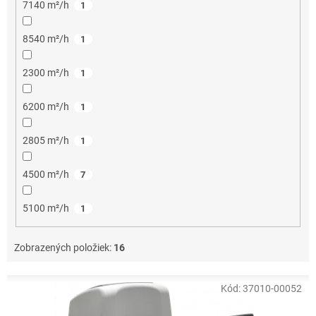
7140 m²/h
1
8540 m²/h
1
2300 m²/h
1
6200 m²/h
1
2805 m²/h
1
4500 m²/h
7
5100 m²/h
1
Zobrazených položiek:
16
V
Kód:
37010-00052
ý
p