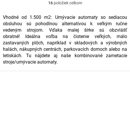
16
položiek celkom
O
v
Vhodné od 1.500 m2: Umývacie automaty so sediacou
obsluhou sú pohodlnou alternatívou k veľkým ručne
l
vedeným strojom. Vďaka malej šírke sú obzvlášť
á
obratné! Ideálna voľba na čistenie veľkých, málo
d
zastavaných plôch, napríklad v skladových a výrobných
halách, nákupných centrách, parkovacích domoch alebo na
a
letiskách. Tu nájdete aj naše kombinované zametacie
c
stroje/umývacie automaty.
i
Z
e
á
p
p
ä
r
t
v
i
k
e
y
v