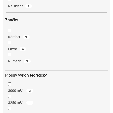
o
Na sklade
1
v
Značky
Kärcher
9
Lavor
4
Numatic
3
Plošný výkon teoretický
3000 m²/h
2
3250 m²/h
1