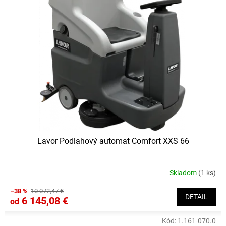
i
s
p
r
o
d
u
k
t
o
v
Lavor Podlahový automat Comfort XXS 66
Skladom
(1 ks)
–38 %
10 072,47 €
DETAIL
6 145,08 €
od
Kód:
1.161-070.0