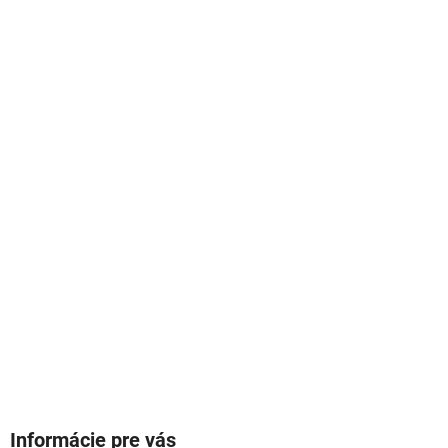
ý
p
i
s
u
Informácie pre vás