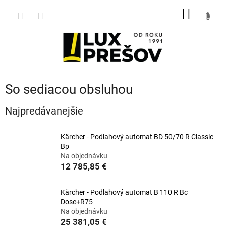
Prejsť
NÁKU
na
obsah
KOŠÍK
So sediacou obsluhou
Najpredávanejšie
Kärcher - Podlahový automat BD 50/70 R Classic
Bp
Na objednávku
12 785,85 €
Kärcher - Podlahový automat B 110 R Bc
Dose+R75
Na objednávku
25 381,05 €