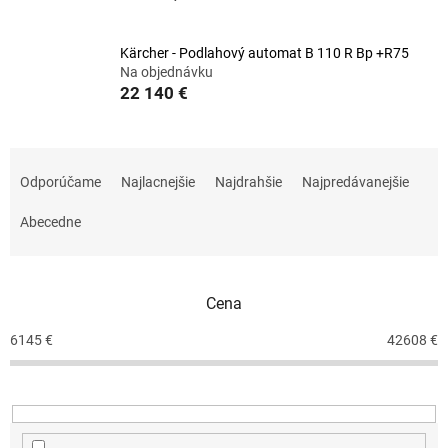
Kärcher - Podlahový automat B 110 R Bp +R75
Na objednávku
22 140 €
R
a
Odporúčame
Najlacnejšie
Najdrahšie
Najpredávanejšie
d
e
Abecedne
n
i
e
Cena
p
r
6145
€
42608
€
o
d
u
k
t