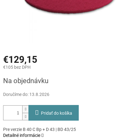
€129,15
€105 bez DPH
Jednotková
Na objednávku
cena:
Doručíme do:
13.8.2026
Pridať do košíka
Pre verzie B 40 C Bp + D 43 | BD 43/25
Detailné informácie