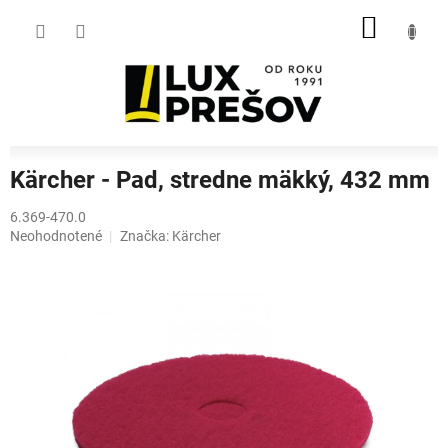
Prejsť
NÁKU
na
obsah
KOŠÍK
Kärcher - Pad, stredne mäkký, 432 mm
6.369-470.0
Priemerné
Neohodnotené
Značka:
Kärcher
hodnotenie
produktu
je
0,0
z
5
hviezdičiek.