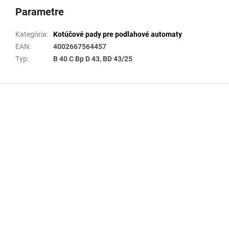
Parametre
Kategória
:
Kotúčové pady pre podlahové automaty
EAN
:
4002667564457
Typ
:
B 40 C Bp D 43, BD 43/25
Z
á
p
ä
t
i
e