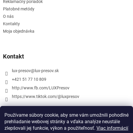
Reklamačný poriadok
Platobné metódy
O nás
Kontakty
Moja objednávka
Kontakt
lux-presov
@
lux-presov.sk
+421 51 77 10 809
http://www.fb.com/LUXPresov
https://www.tiktok.com/@luxpresov
Používame súbory cookie, aby sme vám umožnili pohodlné
prehliadanie webovej stránky a vďaka analýze neustále
zlepšovali jej funkcie, výkon a použiteľnosť.
Viac informácií