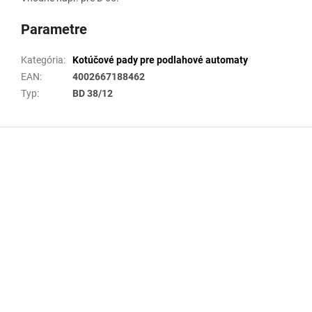
Parametre
Kategória
:
Kotúčové pady pre podlahové automaty
EAN
:
4002667188462
Typ
:
BD 38/12
Z
á
p
ä
t
i
e