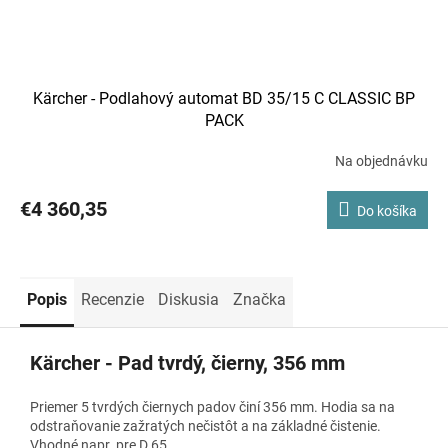
Kärcher - Podlahový automat BD 35/15 C CLASSIC BP
PACK
Na objednávku
€4 360,35
Do košíka
Popis
Recenzie
Diskusia
Značka
Kärcher - Pad tvrdý, čierny, 356 mm
Priemer 5 tvrdých čiernych padov činí 356 mm. Hodia sa na
odstraňovanie zažratých nečistôt a na základné čistenie.
Vhodné napr. pre D 65.