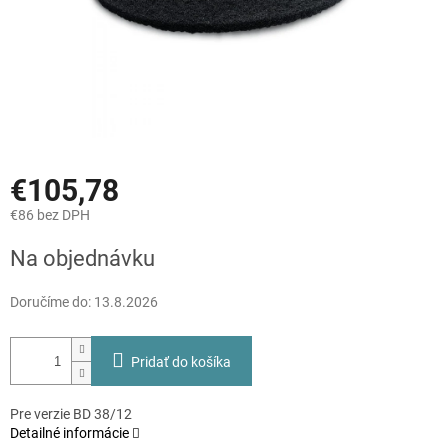
€105,78
€86 bez DPH
Jednotková
Na objednávku
cena:
Doručíme do:
13.8.2026
Pridať do košíka
Pre verzie BD 38/12
Detailné informácie