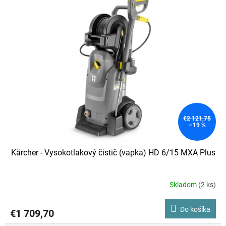
p
i
s
p
r
o
d
u
k
t
o
€2 121,75
–19 %
v
Kärcher - Vysokotlakový čistič (vapka) HD 6/15 MXA Plus
Skladom
(2 ks)
Do košíka
€1 709,70