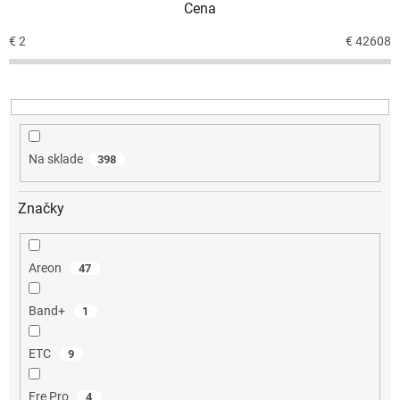
Cena
p
r
€
2
€
42608
o
d
u
k
t
o
Na sklade
398
v
Značky
Areon
47
Band+
1
ETC
9
Fre Pro
4