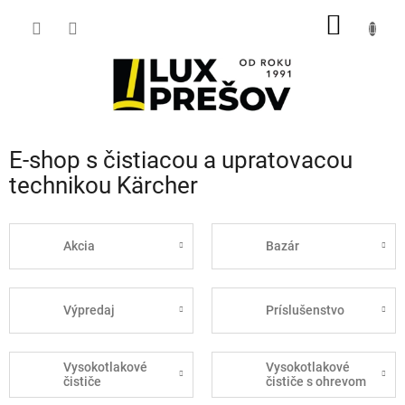
Prejsť
NÁKU
na
obsah
KOŠÍK
E-shop s čistiacou a upratovacou
technikou Kärcher
Akcia
Bazár
Výpredaj
Príslušenstvo
Vysokotlakové
Vysokotlakové
čističe
čističe s ohrevom