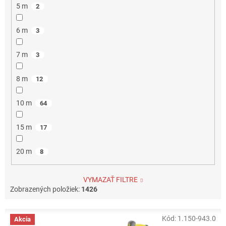
5 m
2
6 m
3
7 m
3
8 m
12
10 m
64
15 m
17
20 m
8
VYMAZAŤ FILTRE
Zobrazených položiek:
1426
V
Kód:
1.150-943.0
Akcia
ý