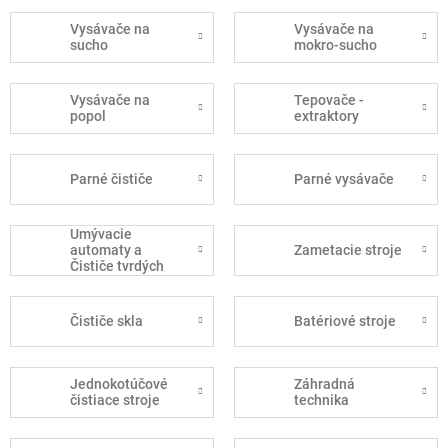
Vysávače na
Vysávače na
sucho
mokro-sucho
Vysávače na
Tepovače -
popol
extraktory
Parné čističe
Parné vysávače
Umývacie
automaty a
Zametacie stroje
Čističe tvrdých
podláh
Čističe skla
Batériové stroje
Jednokotúčové
Záhradná
čistiace stroje
technika