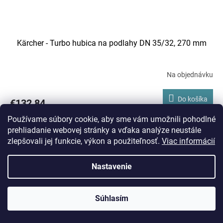
Kärcher - Turbo hubica na podlahy DN 35/32, 270 mm
Na objednávku
Do košíka
€132,84
Používame súbory cookie, aby sme vám umožnili pohodlné
Pre verzie T 7/1 | T 9/1 | T12/1 | T 10/1 | T 15/1 | NT 35 | NT 45 | NT
prehliadanie webovej stránky a vďaka analýze neustále
55
zlepšovali jej funkcie, výkon a použiteľnosť.
Viac informácií
Kód:
1.628-290.0
Nastavenie
Súhlasím