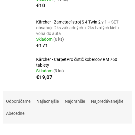
€10
Kärcher - Zametací stroj S 4 Twin 2 v 1
+ SET
obsahuje 2ks základných + 2ks tvrdých kief +
vôňa do auta
Skladom
(6 ks)
€171
Kärcher - CarpetPro čistič kobercov RM 760
tablety
Skladom
(9 ks)
€19,07
R
a
Odporúčame
Najlacnejšie
Najdrahšie
Najpredávanejšie
d
e
Abecedne
n
i
e