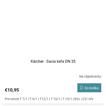
Kärcher - Sacia kefa DN 35
Na objednávku
Do košíka
€10,95
Pre verzie T 7/1 | T 9/1 | T12/1 | T 10/1 | T 15/1 | BVL | CV | HV