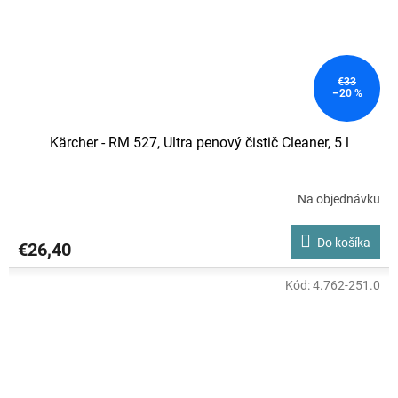
€33
–20 %
Kärcher - RM 527, Ultra penový čistič Cleaner, 5 l
Na objednávku
Do košíka
€26,40
Kód:
4.762-251.0