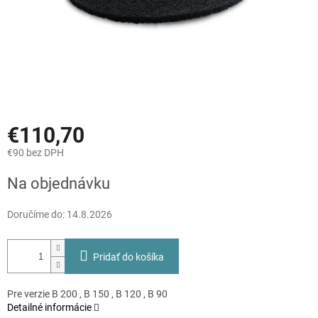
€110,70
€90 bez DPH
Jednotková
Na objednávku
cena:
Doručíme do:
14.8.2026
Pridať do košíka
Pre verzie B 200 , B 150 , B 120 , B 90
Detailné informácie