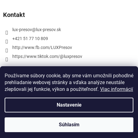
Kontakt
lux-presov
@
lux-presov.sk
+421 51 77 10 809
http://www.fb.com/LUXPresov
https://www.tiktok.com/@luxpresov
Používame súbory cookie, aby sme vám umožnili pohodlné
prehliadanie webovej stránky a vďaka analýze neustále
zlepšovali jej funkcie, výkon a použiteľnosť.
Viac informácií
Nastavenie
Vytvoril Shoptet
Súhlasím
Copyright 2026
lux-presov.sk
. Všetky práva vyhradené.