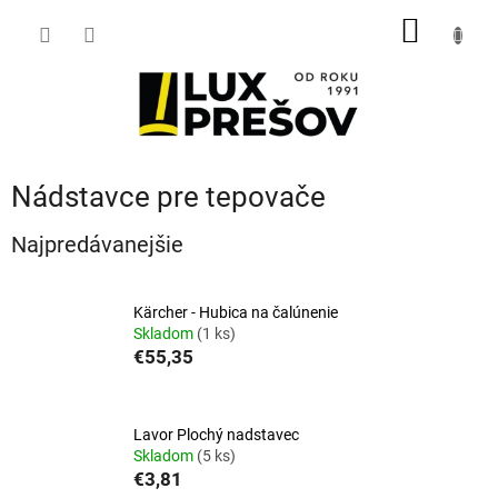
Prejsť
NÁKU
na
obsah
KOŠÍK
Nádstavce pre tepovače
Najpredávanejšie
Kärcher - Hubica na čalúnenie
Skladom
(1 ks)
€55,35
Lavor Plochý nadstavec
Skladom
(5 ks)
€3,81