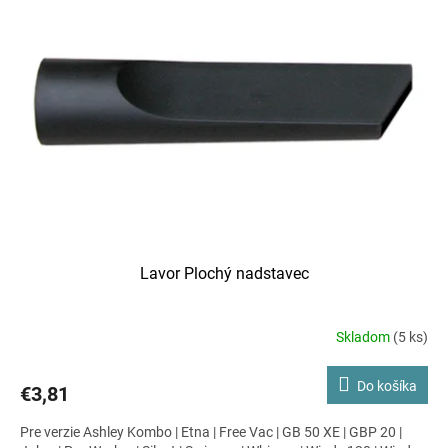
i
s
p
r
o
d
u
k
t
o
v
Lavor Plochý nadstavec
Skladom
(5 ks)
Do košíka
€3,81
Pre verzie Ashley Kombo | Etna | Free Vac | GB 50 XE | GBP 20 |