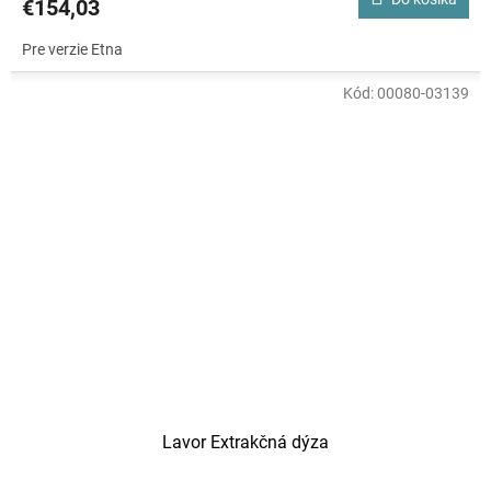
€154,03
Pre verzie Etna
Kód:
00080-03139
Lavor Extrakčná dýza