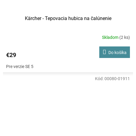
Kärcher - Tepovacia hubica na čalúnenie
Skladom
(2 ks)
Do košíka
€29
Pre verzie SE 5
Kód:
00080-01911