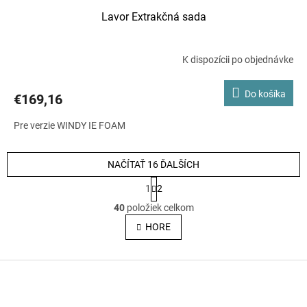
Lavor Extrakčná sada
K dispozícii po objednávke
Do košíka
€169,16
Pre verzie WINDY IE FOAM
NAČÍTAŤ 16 ĎALŠÍCH
S
1
2
t
O
r
40
položiek celkom
á
v
HORE
n
k
l
o
v
Z
á
a
á
d
n
p
i