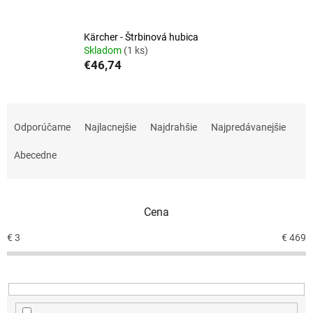
Kärcher - Štrbinová hubica
Skladom
(1 ks)
€46,74
R
a
Odporúčame
Najlacnejšie
Najdrahšie
Najpredávanejšie
d
e
Abecedne
n
i
e
Cena
p
r
€
3
€
469
o
d
u
k
t