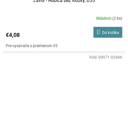
Lavor - Hubica bez vložky, D35
Skladom
(2 ks)
Do košíka
€4,08
Pre vysávače s priemerom 35
Kód:
00071-02666