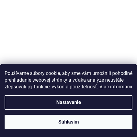
a
ä
e
t
c
i
i
e
e
p
r
v
k
y
Používame súbory cookie, aby sme vám umožnili pohodlné
prehliadanie webovej stránky a vďaka analýze neustále
v
zlepšovali jej funkcie, výkon a použiteľnosť.
Viac informácií
ý
p
Nastavenie
i
s
Súhlasím
u