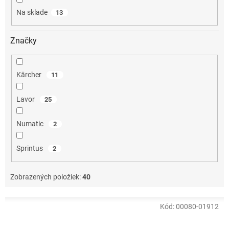
o
Na sklade
13
v
Značky
Kärcher
11
Lavor
25
Numatic
2
Sprintus
2
Zobrazených položiek:
40
V
Kód:
00080-01912
ý
p