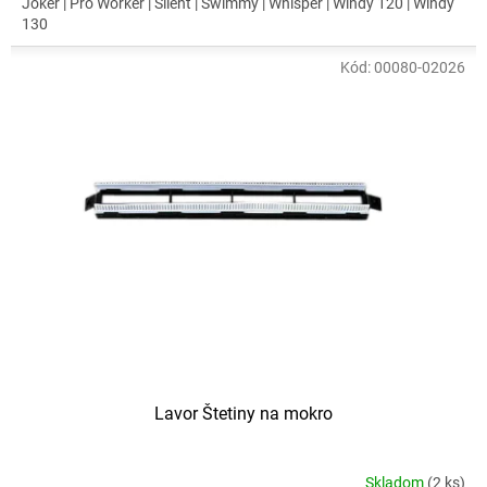
Joker | Pro Worker | Silent | Swimmy | Whisper | Windy 120 | Windy
130
Kód:
00080-02026
Lavor Štetiny na mokro
Skladom
(2 ks)