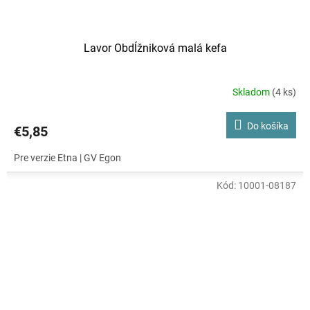
Lavor Obdĺžniková malá kefa
Skladom
(4 ks)
Do košíka
€5,85
Pre verzie Etna | GV Egon
Kód:
10001-08187