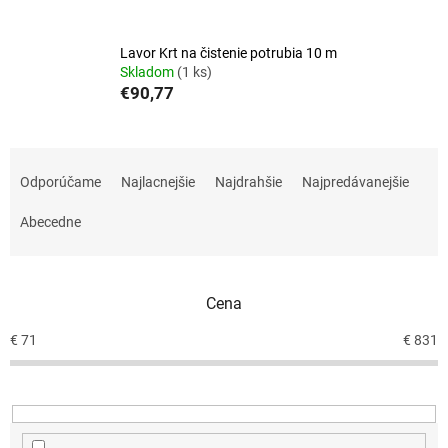
Lavor Krt na čistenie potrubia 10 m
Skladom
(1 ks)
€90,77
R
a
Odporúčame
Najlacnejšie
Najdrahšie
Najpredávanejšie
d
e
Abecedne
n
i
e
Cena
p
r
€
71
€
831
o
d
u
k
t