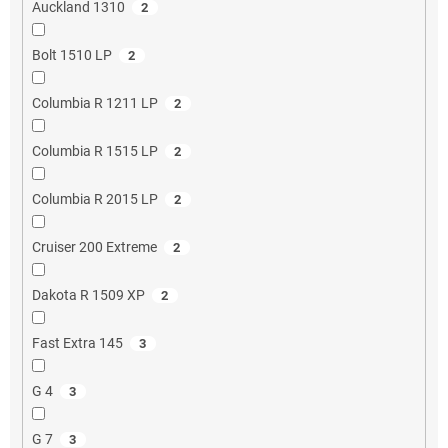
Auckland 1310
2
Bolt 1510 LP
2
Columbia R 1211 LP
2
Columbia R 1515 LP
2
Columbia R 2015 LP
2
Cruiser 200 Extreme
2
Dakota R 1509 XP
2
Fast Extra 145
3
G 4
3
G 7
3