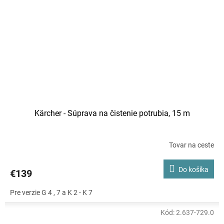
Kärcher - Súprava na čistenie potrubia, 15 m
Tovar na ceste
Priemerné
hodnotenie
produktu
Do košíka
€139
je
5,0
Pre verzie G 4 , 7 a K 2 - K 7
z
5
hviezdičiek.
Kód:
2.637-729.0