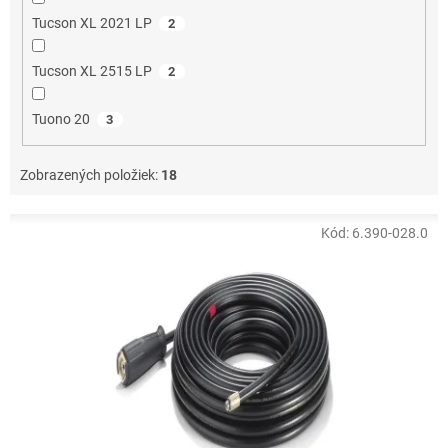
Tucson XL 2021 LP
2
Tucson XL 2515 LP
2
Tuono 20
3
Zobrazených položiek:
18
V
Kód:
6.390-028.0
ý
p
i
s
p
r
o
d
u
k