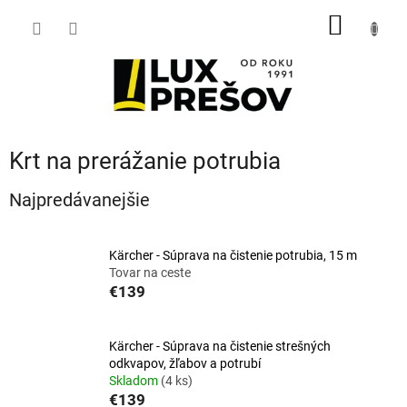
Prejsť
NÁKU
na
obsah
KOŠÍK
Krt na prerážanie potrubia
Najpredávanejšie
Kärcher - Súprava na čistenie potrubia, 15 m
Tovar na ceste
€139
Kärcher - Súprava na čistenie strešných
odkvapov, žľabov a potrubí
Skladom
(4 ks)
€139