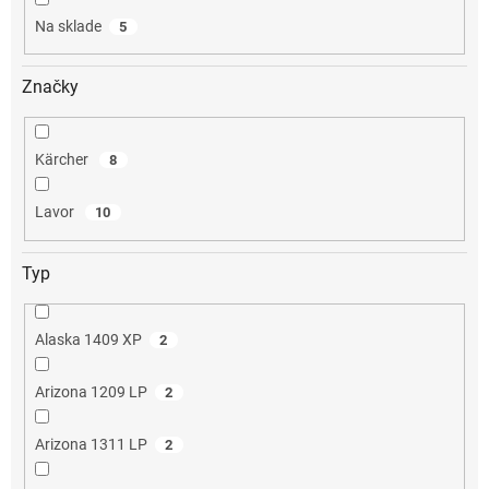
o
Na sklade
5
v
Značky
Kärcher
8
Lavor
10
Typ
Alaska 1409 XP
2
Arizona 1209 LP
2
Arizona 1311 LP
2