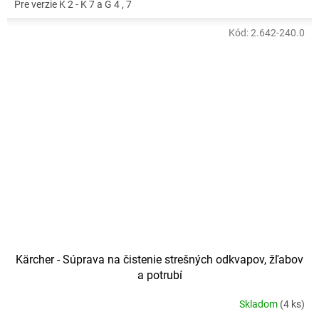
Pre verzie K 2 - K 7 a G 4 , 7
Kód:
2.642-240.0
Kärcher - Súprava na čistenie strešných odkvapov, žľabov
a potrubí
Skladom
(4 ks)