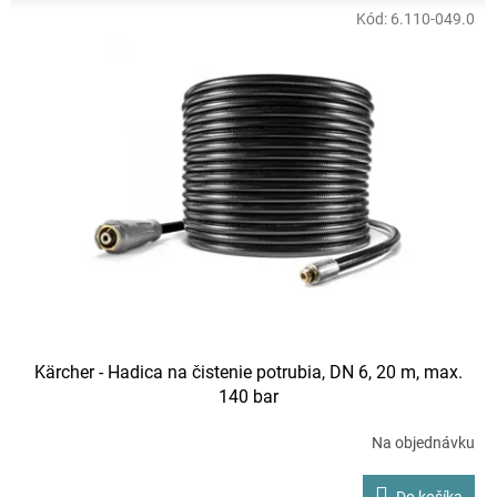
HD 8/20 G , HD 7/15 G , HD 728 B , HD 6/15 , HD 5/17 , HD 5/15 ,
Kód:
6.110-049.0
HD 5/12 , HD 16/15 , HD 10/15 , HD 7/10
Kärcher - Hadica na čistenie potrubia, DN 6, 20 m, max.
140 bar
Na objednávku