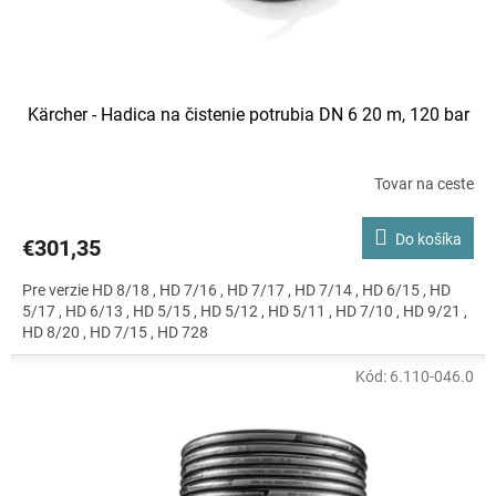
t
o
v
Kärcher - Hadica na čistenie potrubia DN 6 20 m, 120 bar
Tovar na ceste
Do košíka
€301,35
Pre verzie HD 8/18 , HD 7/16 , HD 7/17 , HD 7/14 , HD 6/15 , HD
5/17 , HD 6/13 , HD 5/15 , HD 5/12 , HD 5/11 , HD 7/10 , HD 9/21 ,
HD 8/20 , HD 7/15 , HD 728
Kód:
6.110-046.0