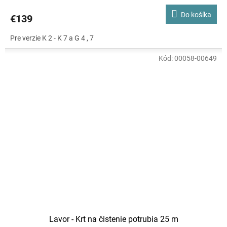
Do košíka
€139
Pre verzie K 2 - K 7 a G 4 , 7
Kód:
00058-00649
Lavor - Krt na čistenie potrubia 25 m