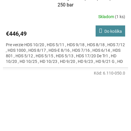
250 bar
Skladom
(1 ks)
Do košíka
€446,49
Pre verzie HDS 10/20 , HDS 5/11 , HDS 9/18 , HDS 8/18 , HDS 7/12
, HDS 1000 , HDS 8/17 , HDS-E 8/16 , HDS 7/16 , HDS 6/14 , HDS
801 , HDS 5/12 , HDS 5/15 , HDS 5/13 , HDS 17/20 De Tr1 , HD
10/20 , HD 10/25 , HD 10/23 , HD 9/20 , HD 9/23 , HD 9/21 G , HD
8/18 , HD 8/16 , HD 8/14 , HD 715 , HD 7/16 , HD 7/17 , HD 6/13 ,
HD 8/20 G , HD 7/15 G , HD 728 B , HD 6/15 , HD 5/17 , HD 5/15 ,
Kód:
6.110-050.0
HD 5/12 , HD 16/15 , HD 10/15 , HD 7/10