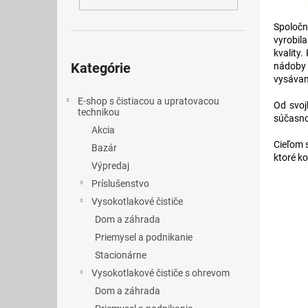
Spoločn
vyrobila
Preskočiť
kvality
kategórie
Kategórie
nádoby 
vysávan
E-shop s čistiacou a upratovacou
Od svoj
technikou
súčasnos
Akcia
Cieľom 
Bazár
ktoré ko
Výpredaj
Príslušenstvo
Vysokotlakové čističe
Dom a záhrada
Priemysel a podnikanie
Stacionárne
Vysokotlakové čističe s ohrevom
Dom a záhrada