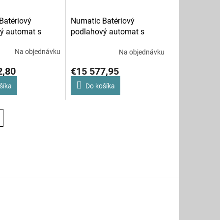
Batériový
Numatic Batériový
ý automat s
podlahový automat s
 CRG 8055
trakciou TGB 8572
Na objednávku
Na objednávku
2,80
€15 577,95
šíka
Do košíka