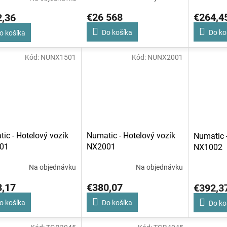
€26 568
€264,4
2,36
Do košíka
Do ko
o košíka
Kód:
NUNX1501
Kód:
NUNX2001
ic - Hotelový vozík
Numatic - Hotelový vozík
Numatic -
01
NX2001
NX1002
Na objednávku
Na objednávku
3,17
€380,07
€392,3
o košíka
Do košíka
Do ko