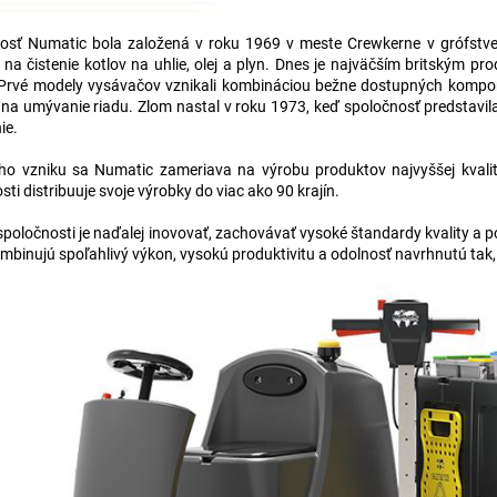
osť Numatic bola založená v roku 1969 v meste Crewkerne v grófstve
 na čistenie kotlov na uhlie, olej a plyn. Dnes je najväčším britským pr
. Prvé modely vysávačov vznikali kombináciou bežne dostupných kompone
na umývanie riadu. Zlom nastal v roku 1973, keď spoločnosť predstavil
ie.
ho vzniku sa Numatic zameriava na výrobu produktov najvyššej kvality
ti distribuuje svoje výrobky do viac ako 90 krajín.
spoločnosti je naďalej inovovať, zachovávať vysoké štandardy kvality a 
mbinujú spoľahlivý výkon, vysokú produktivitu a odolnosť navrhnutú tak, 