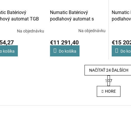
Numatic Batériový
Numatic 
ic Batériový
podlahový automat s
podlahov
ahový automat TGB
trakciou TGB 6055T
trakciou
Na objednávku
Na objednávku
€11 291,40
€15 20
54,27
Do košíka
Do ko
o košíka
NAČÍTAŤ 24 ĎALŠÍCH
S
1
7
t
O
r
HORE
á
v
n
l
k
o
á
v
a
d
n
i
a