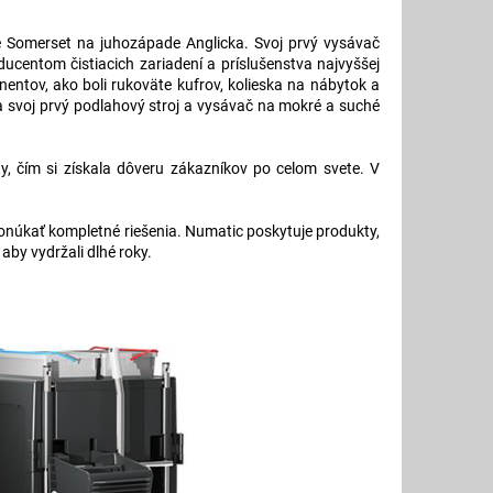
 Somerset na juhozápade Anglicka. Svoj prvý vysávač
oducentom čistiacich zariadení a príslušenstva najvyššej
ntov, ako boli rukoväte kufrov, kolieska na nábytok a
a svoj prvý podlahový stroj a vysávač na mokré a suché
, čím si získala dôveru zákazníkov po celom svete. V
ponúkať kompletné riešenia. Numatic poskytuje produkty,
aby vydržali dlhé roky.