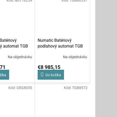
Kód:
NU776259
Kód:
TGB4055T
Batériový
Numatic Batériový
ý automat TGB
podlahový automat TGB
4055T
Na objednávku
Na objednávku
,71
€8 985,15
šíka
Do košíka
Kód:
CRG8055
Kód:
TGB8572