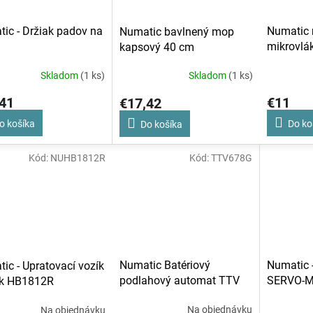
ic - Držiak padov na
Numatic 
Numatic bavlnený mop
mikrovlá
kapsový 40 cm
Skladom
(1 ks)
Skladom
(1 ks)
41
€11
€17,42
o košíka
Do ko
Do košíka
Kód:
NUHB1812R
Kód:
TTV678G
Numatic Batériový
Numatic -
ic - Upratovací vozík
podlahový automat TTV
SERVO-M
ak HB1812R
678G
Na objednávku
Na objednávku