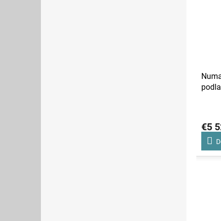
Numat
podl
3045
€5 5
D