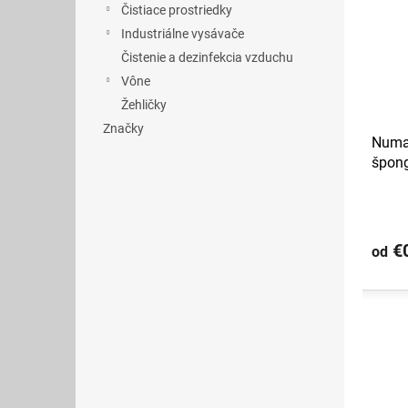
Čistiace prostriedky
ý
i
p
e
Industriálne vysávače
i
p
Čistenie a dezinfekcia vzduchu
s
r
Vône
p
o
Žehličky
r
d
Značky
o
u
Numat
d
k
špon
u
t
k
o
t
v
o
€0
od
v