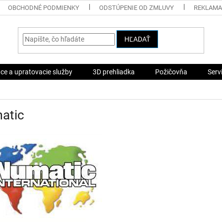
OBCHODNÉ PODMIENKY
ODSTÚPENIE OD ZMLUVY
REKLAMA
HĽADAŤ
ace a upratovacie služby
3D prehliadka
Požičovňa
Serv
atic