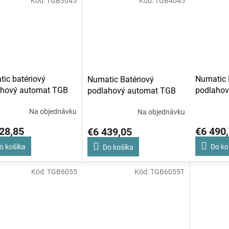
Kód:
TGB3045
Kód:
TGB4045
ic batériový
Numatic 
Numatic Batériový
ahový automat TGB
podlahov
podlahový automat TGB
4055
4045
Na objednávku
Na objednávku
28,85
€6 490
€6 439,05
o košíka
Do ko
Do košíka
Kód:
TGB6055
Kód:
TGB6055T