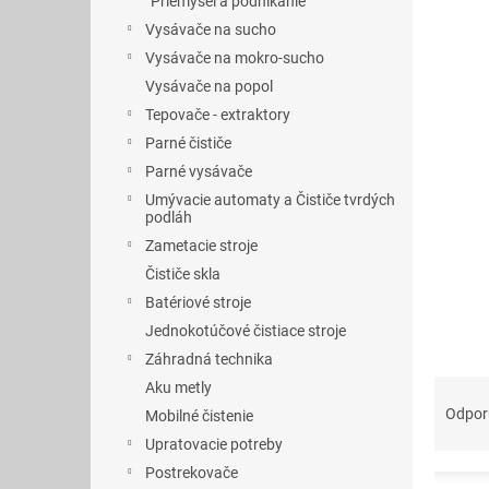
Priemysel a podnikanie
Vysávače na sucho
Vysávače na mokro-sucho
Vysávače na popol
Tepovače - extraktory
Parné čističe
Parné vysávače
Umývacie automaty a Čističe tvrdých
podláh
Zametacie stroje
Čističe skla
Batériové stroje
Jednokotúčové čistiace stroje
Záhradná technika
R
Aku metly
a
Odpo
Mobilné čistenie
d
Upratovacie potreby
e
Postrekovače
V
n