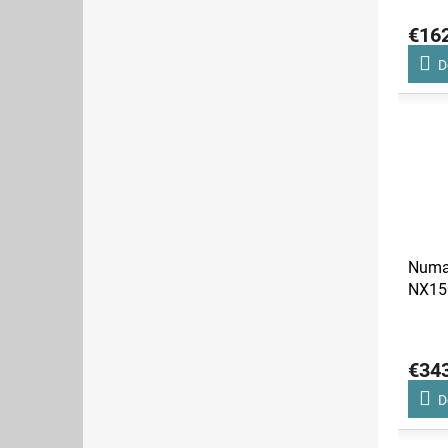
€16
D
Numat
NX15
€34
D