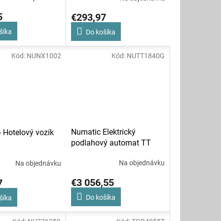
5
€293,97
šíka
Do košíka
Kód:
NUNX1002
Kód:
NUTT1840G
Numatic Elektrický
 Hotelový vozík
podlahový automat TT
1840G
Na objednávku
Na objednávku
€3 056,55
7
Do košíka
šíka