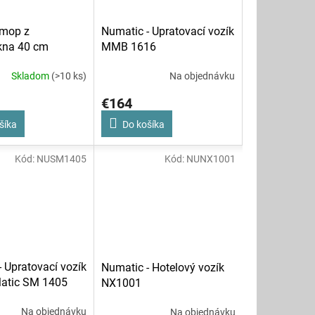
mop z
Numatic - Upratovací vozík
kna 40 cm
MMB 1616
Skladom
(>10 ks)
Na objednávku
€164
šíka
Do košíka
Kód:
NUSM1405
Kód:
NUNX1001
 Upratovací vozík
Numatic - Hotelový vozík
atic SM 1405
NX1001
Na objednávku
Na objednávku