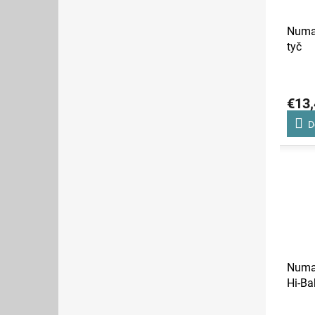
Numat
tyč
€13,
D
Numat
Hi-B