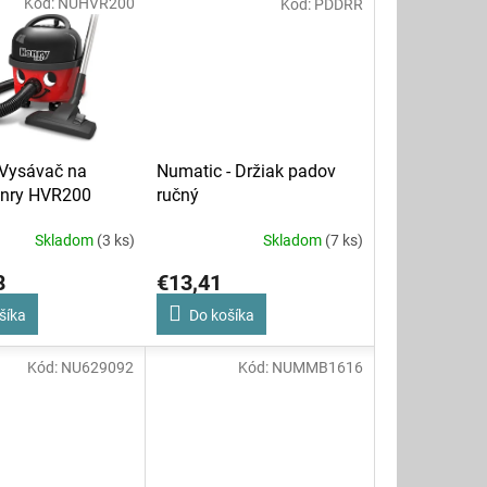
Kód:
NUHVR200
Kód:
PDDRR
Vysávač na
Numatic - Držiak padov
enry HVR200
ručný
Skladom
(3 ks)
Skladom
(7 ks)
8
€13,41
šíka
Do košíka
Kód:
NU629092
Kód:
NUMMB1616