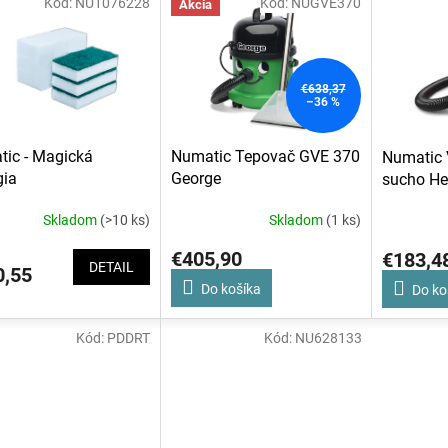
Kód:
NU1076228
Kód:
NUGVE370
Akcia
€638,37
–36 %
ic - Magická
Numatic Tepovač GVE 370
Numatic 
gia
George
sucho H
Skladom
(>10 ks)
Skladom
(1 ks)
€405,90
€183,4
DETAIL
,55
Do košíka
Do ko
Kód:
PDDRT
Kód:
NU628133