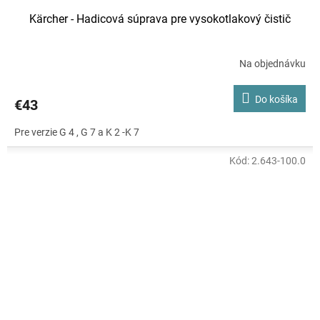
Kärcher - Hadicová súprava pre vysokotlakový čistič
Na objednávku
Do košíka
€43
Pre verzie G 4 , G 7 a K 2 -K 7
Kód:
2.643-100.0