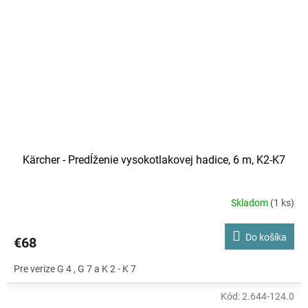
Kärcher - Predĺženie vysokotlakovej hadice, 6 m, K2-K7
Skladom
(1 ks)
Do košíka
€68
Pre verize G 4 , G 7 a K 2 - K 7
Kód:
2.644-124.0