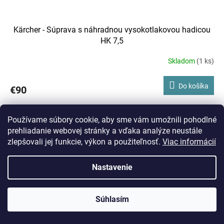
Kärcher - Súprava s náhradnou vysokotlakovou hadicou
HK 7,5
Skladom
(1 ks)
Do košíka
€90
Pre verzie G 4 , G 7 a K 2 - K 7
Používame súbory cookie, aby sme vám umožnili pohodlné
Kód:
6.389-853.0
prehliadanie webovej stránky a vďaka analýze neustále
zlepšovali jej funkcie, výkon a použiteľnosť.
Viac informácií
Nastavenie
Súhlasím