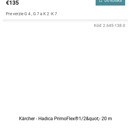
Do košíka
€135
Pre verzie G 4 , G 7 a K 2 -K 7
Kód:
2.645-138.0
Kärcher - Hadica PrimoFlex®1/2&quot;- 20 m