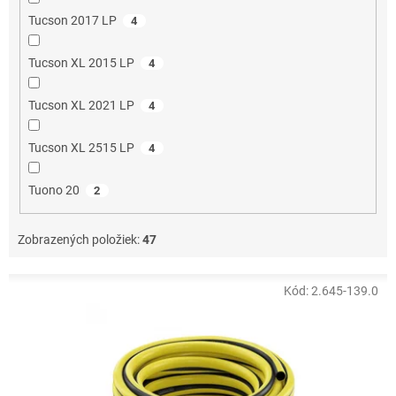
Tucson 2017 LP
4
Tucson XL 2015 LP
4
Tucson XL 2021 LP
4
Tucson XL 2515 LP
4
Tuono 20
2
Zobrazených položiek:
47
V
Kód:
2.645-139.0
ý
p
i
s
p