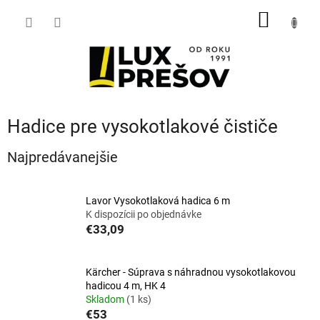
Prejsť
NÁKU
na
obsah
KOŠÍK
Hadice pre vysokotlakové čističe
Najpredávanejšie
Lavor Vysokotlaková hadica 6 m
K dispozícii po objednávke
€33,09
Kärcher - Súprava s náhradnou vysokotlakovou
hadicou 4 m, HK 4
Skladom
(1 ks)
€53