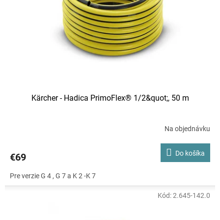
r
o
d
u
k
t
o
v
Kärcher - Hadica PrimoFlex® 1/2&quot;, 50 m
Na objednávku
Do košíka
€69
Pre verzie G 4 , G 7 a K 2 -K 7
Kód:
2.645-142.0