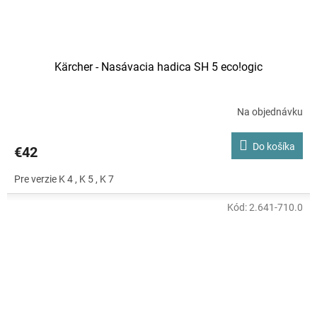
Kärcher - Nasávacia hadica SH 5 eco!ogic
Na objednávku
Do košíka
€42
Pre verzie K 4 , K 5 , K 7
Kód:
2.641-710.0