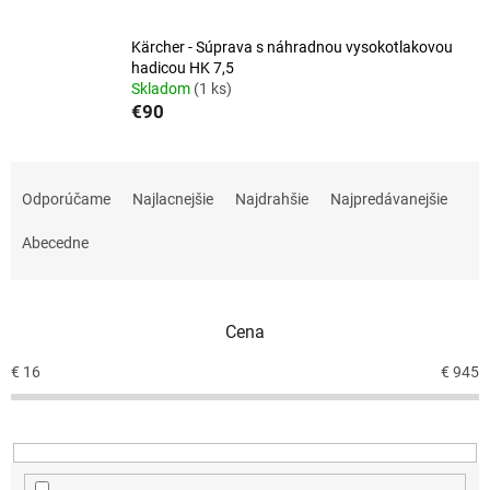
Kärcher - Súprava s náhradnou vysokotlakovou
hadicou HK 7,5
Skladom
(1 ks)
€90
R
a
Odporúčame
Najlacnejšie
Najdrahšie
Najpredávanejšie
d
e
Abecedne
n
i
e
Cena
p
r
€
16
€
945
o
d
u
k
t