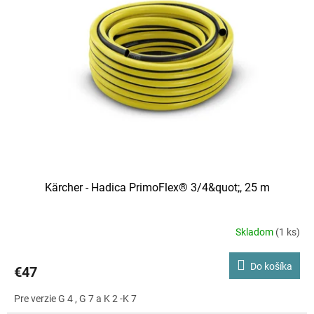
Kärcher - Hadica PrimoFlex® 3/4&quot;, 25 m
Skladom
(1 ks)
Do košíka
€47
Pre verzie G 4 , G 7 a K 2 -K 7