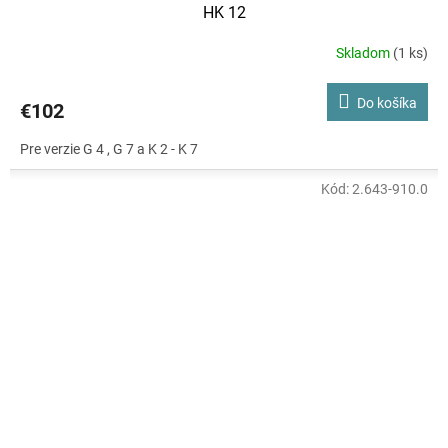
HK 12
Skladom
(1 ks)
Do košíka
€102
Pre verzie G 4 , G 7 a K 2 - K 7
Kód:
2.643-910.0