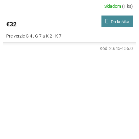
Skladom
(1 ks)
Do košíka
€32
Pre verzie G 4 , G 7 a K 2 - K 7
Kód:
2.645-156.0