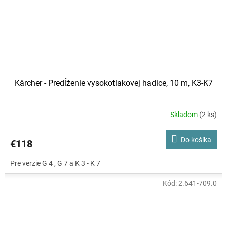
Kärcher - Predĺženie vysokotlakovej hadice, 10 m, K3-K7
Skladom
(2 ks)
Do košíka
€118
Pre verzie G 4 , G 7 a K 3 - K 7
Kód:
2.641-709.0