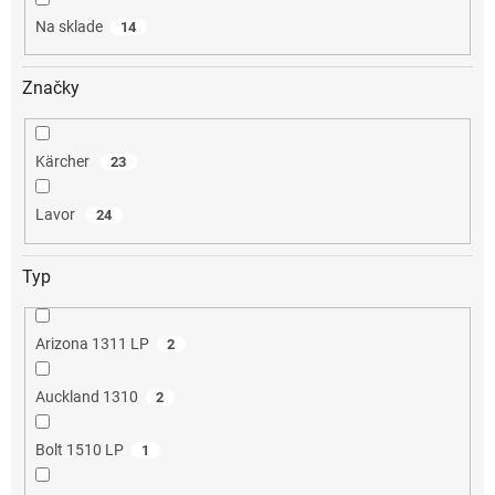
o
Na sklade
14
v
Značky
Kärcher
23
Lavor
24
Typ
Arizona 1311 LP
2
Auckland 1310
2
Bolt 1510 LP
1