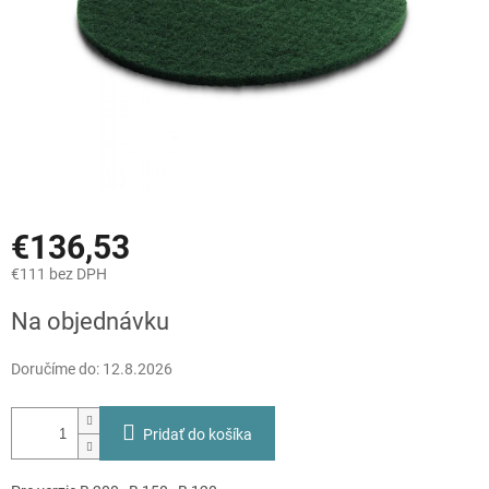
€136,53
€111 bez DPH
Jednotková
Na objednávku
cena:
Doručíme do:
12.8.2026
Pridať do košíka