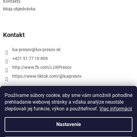
Kontakty
Moja objednávka
Kontakt
lux-presov
@
lux-presov.sk
+421 51 77 10 809
http://www.fb.com/LUXPresov
https://www.tiktok.com/@luxpresov
Používame súbory cookie, aby sme vám umožnili pohodlné
prehliadanie webovej stránky a vďaka analýze neustále
zlepšovali jej funkcie, výkon a použiteľnosť.
Viac informácií
Nastavenie
Vytvoril Shoptet