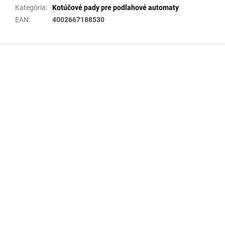
Kategória
:
Kotúčové pady pre podlahové automaty
EAN
:
4002667188530
Z
á
p
ä
t
i
e