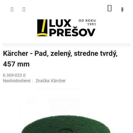
Prejsť
NÁKU
na
obsah
KOŠÍK
Kärcher - Pad, zelený, stredne tvrdý,
457 mm
6.369-023.0
Priemerné
Neohodnotené
Značka:
Kärcher
hodnotenie
produktu
je
0,0
z
5
hviezdičiek.