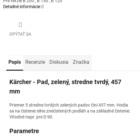
Pre verzie B 200 , B 150 , B 120
Detailné informácie
OPÝTAŤ SA
Popis
Recenzie
Diskusia
Značka
Kärcher - Pad, zelený, stredne tvrdý, 457
mm
Priemer 5 stredne tvrdých zelených padov činí 457 mm. Hodia
sa na čistenie silne znečistených podláh a na základné čistenie.
Vhodné napr. pre D 90.
Parametre