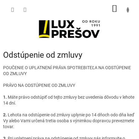
Prejsť
NÁKU
na
obsah
KOŠÍK
Odstúpenie od zmluvy
POUČENIE O UPLATNENÍ PRÁVA SPOTREBITEĽA NA ODSTÚPENIE
OD ZMLUVY
PRÁVO NA ODSTÚPENIE OD ZMLUVY
1.
Máte právo odstúpiť od tejto zmluvy bez uvedenia dôvodu v lehote
14 dní.
2.
Lehota na odstúpenie od zmluvy uplynie po 14 dňoch odo dňa keď
Vy alebo Vami určená tretia osoba s výnimkou dopravcu prevezmete
tovar.
3.
Pri uplatnení práva na odstúpenie od zmluvy nás informujte o