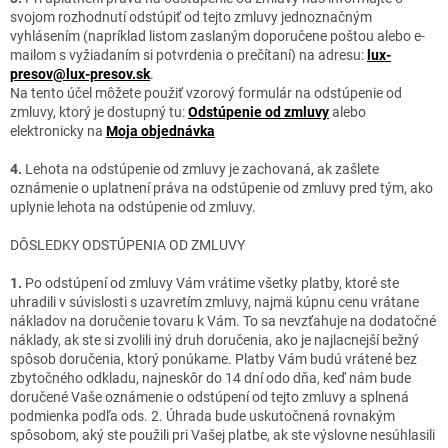
svojom rozhodnutí odstúpiť od tejto zmluvy jednoznačným
vyhlásením (napríklad listom zaslaným doporučene poštou alebo e
‐
mailom s vyžiadaním si potvrdenia o prečítaní) na adresu:
lux-
presov@lux-presov.sk
.
Na tento účel môžete použiť vzorový formulár na odstúpenie od
zmluvy, ktorý je dostupný tu:
Odstúpenie od zmluvy
alebo
elektronicky na
Moja objednávka
4.
Lehota na odstúpenie od zmluvy je zachovaná, ak zašlete
oznámenie o uplatnení práva na odstúpenie od zmluvy pred tým, ako
uplynie lehota na odstúpenie od zmluvy.
DÔSLEDKY ODSTÚPENIA OD ZMLUVY
1.
Po odstúpení od zmluvy Vám vrátime všetky platby, ktoré ste
uhradili v súvislosti s uzavretím zmluvy, najmä kúpnu cenu vrátane
nákladov na doručenie tovaru k Vám. To sa nevzťahuje na dodatočné
náklady, ak ste si zvolili iný druh doručenia, ako je najlacnejší bežný
spôsob doručenia, ktorý ponúkame. Platby Vám budú vrátené bez
zbytočného odkladu, najneskôr do 14 dní odo dňa, keď nám bude
doručené Vaše oznámenie o odstúpení od tejto zmluvy a splnená
podmienka podľa ods. 2. Úhrada bude uskutočnená rovnakým
spôsobom, aký ste použili pri Vašej platbe, ak ste výslovne nesúhlasili