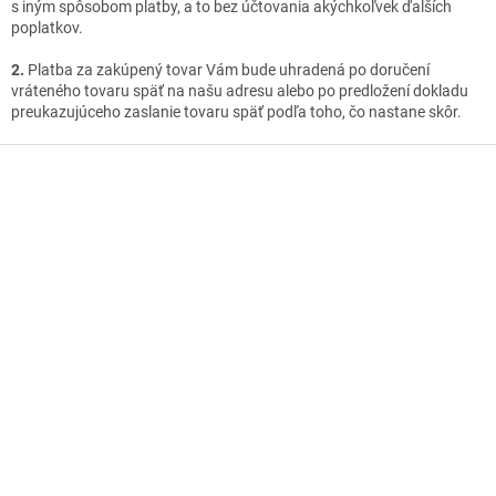
s iným spôsobom platby, a to bez účtovania akýchkoľvek ďalších
poplatkov.
2.
Platba za zakúpený tovar Vám bude uhradená po doručení
vráteného tovaru späť na našu adresu alebo po predložení dokladu
preukazujúceho zaslanie tovaru späť podľa toho, čo nastane skôr.
Z
á
p
ä
t
i
e