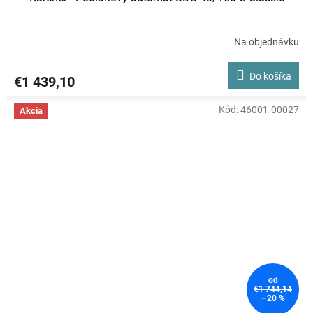
Na objednávku
Do košíka
€1 439,10
Kód:
46001-00027
Akcia
od
€1 744,14
–20 %