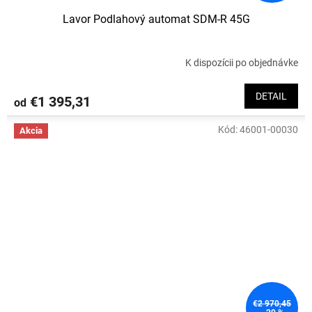
Lavor Podlahový automat SDM-R 45G
K dispozícii po objednávke
DETAIL
€1 395,31
od
Kód:
46001-00030
Akcia
€2 970,45