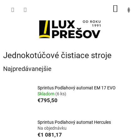
Prejsť
NÁKU
na
obsah
KOŠÍK
Jednokotúčové čistiace stroje
Najpredávanejšie
Sprintus Podlahový automat EM 17 EVO
Skladom
(6 ks)
€795,50
Sprintus Podlahový automat Hercules
Na objednávku
€1 081,17