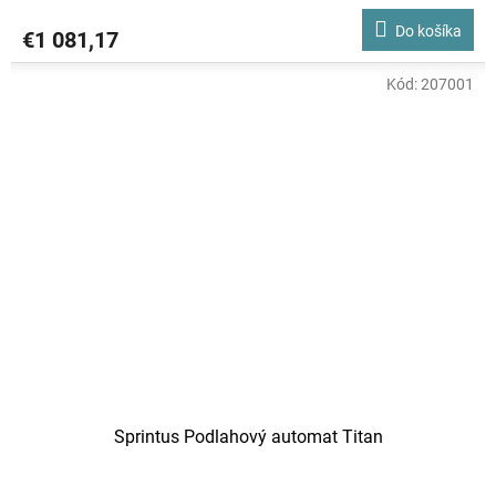
Do košíka
€1 081,17
Kód:
207001
Sprintus Podlahový automat Titan