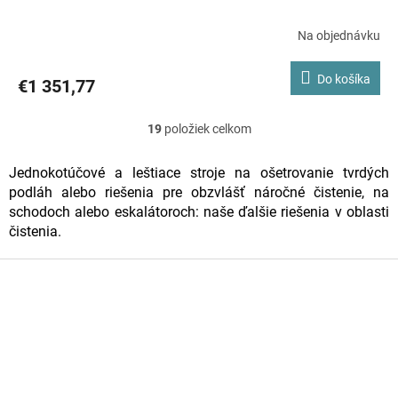
Na objednávku
Do košíka
€1 351,77
19
položiek celkom
O
v
Jednokotúčové a leštiace stroje na ošetrovanie tvrdých
podláh alebo riešenia pre obzvlášť náročné čistenie, na
l
schodoch alebo eskalátoroch: naše ďalšie riešenia v oblasti
á
čistenia.
d
Z
a
á
c
p
ä
i
t
e
i
p
e