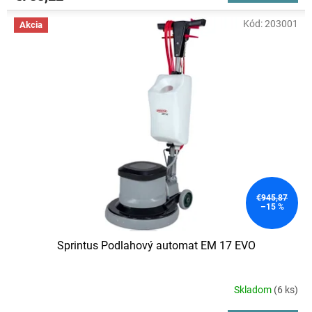
Kód:
203001
Akcia
€945,87
–15 %
Sprintus Podlahový automat EM 17 EVO
Skladom
(6 ks)
Priemerné
hodnotenie