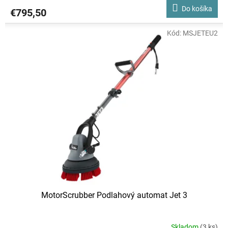
produktu
Do košíka
€795,50
je
3,8
z
Kód:
MSJETEU2
5
hviezdičiek.
MotorScrubber Podlahový automat Jet 3
Skladom
(3 ks)