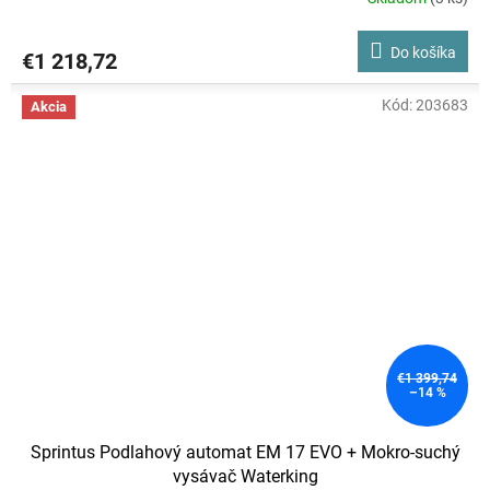
Do košíka
€1 218,72
Kód:
203683
Akcia
€1 399,74
–14 %
Sprintus Podlahový automat EM 17 EVO + Mokro-suchý
vysávač Waterking