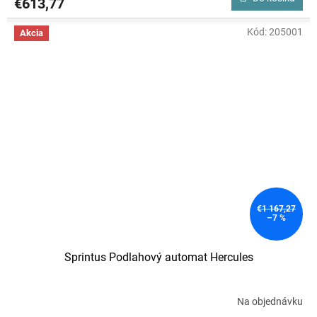
€613,77
Kód:
205001
Akcia
€1 167,27
–7 %
Sprintus Podlahový automat Hercules
Na objednávku