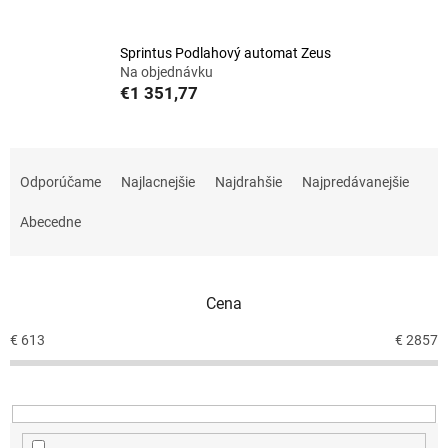
Sprintus Podlahový automat Zeus
Na objednávku
€1 351,77
R
a
Odporúčame
Najlacnejšie
Najdrahšie
Najpredávanejšie
d
e
Abecedne
n
i
e
Cena
p
r
€
613
€
2857
o
d
u
k
t