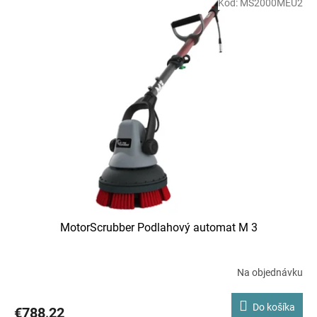
Kód:
MS2000MEU2
ý
p
i
s
p
r
o
d
u
k
t
o
v
MotorScrubber Podlahový automat M 3
Na objednávku
Do košíka
€788,22