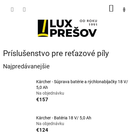
Prejsť
NÁKU
na
obsah
KOŠÍK
Príslušenstvo pre reťazové píly
Najpredávanejšie
Kärcher - Súprava batérie a rýchlonabíjačky 18 V/
5,0 Ah
Na objednávku
€157
Kärcher - Batéria 18 V/ 5,0 Ah
Na objednávku
€124