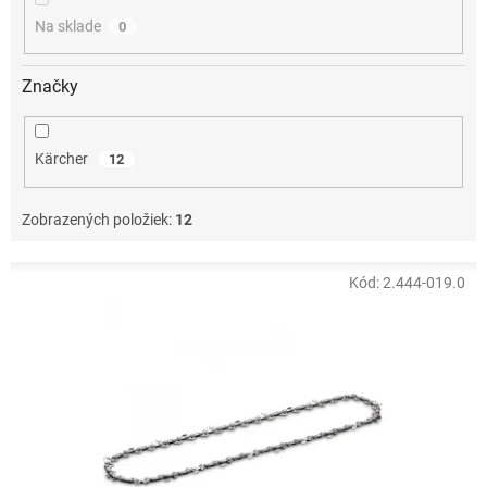
o
Na sklade
0
v
Značky
Kärcher
12
Zobrazených položiek:
12
V
Kód:
2.444-019.0
ý
p
i
s
p
r
o
d