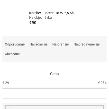
Kärcher - Batéria 18 V/ 2,5 Ah
Na objednávku
€90
R
a
Odporúčame
Najlacnejšie
Najdrahšie
Najpredávanejšie
d
e
Abecedne
n
i
e
Cena
p
r
€
29
€
954
o
d
u
k
t