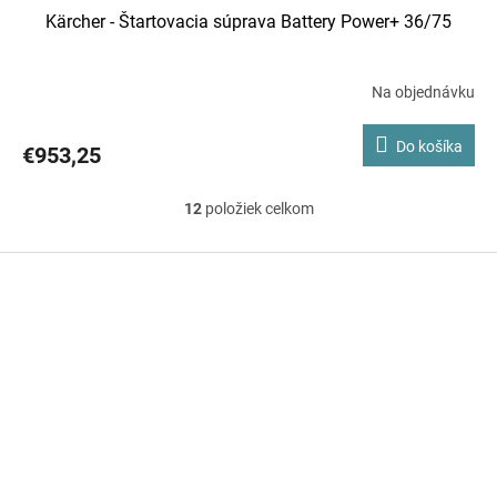
Kärcher - Štartovacia súprava Battery Power+ 36/75
Na objednávku
Do košíka
€953,25
12
položiek celkom
O
v
Z
á
l
p
á
ä
d
t
i
a
e
c
i
e