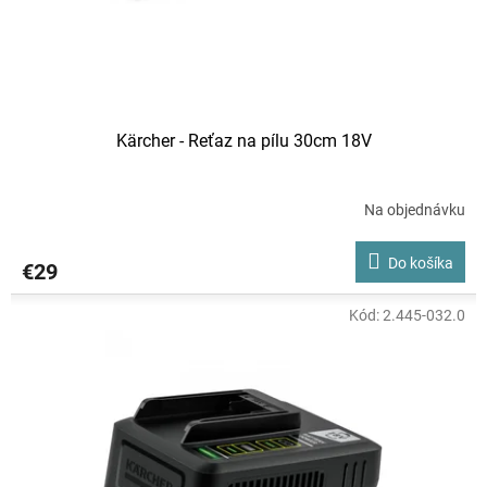
u
k
t
o
v
Kärcher - Reťaz na pílu 30cm 18V
Na objednávku
Do košíka
€29
Kód:
2.445-032.0