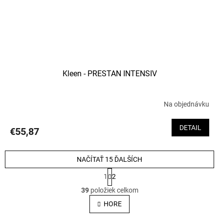
Kleen - PRESTAN INTENSIV
Na objednávku
DETAIL
€55,87
NAČÍTAŤ 15 ĎALŠÍCH
S
1
2
t
O
r
39
položiek celkom
á
v
HORE
n
k
l