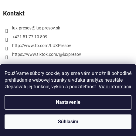
Kontakt
lux-presov
@
lux-presov.sk
+421 51 77 10 809
http://www.fb.com/LUXPresov
https://www.tiktok.com/@luxpresov
Používame súbory cookie, aby sme vám umožnili pohodlné
prehliadanie webovej stránky a vďaka analýze neustále
zlepšovali jej funkcie, výkon a použiteľnosť.
Viac informácií
Nastavenie
Vytvoril Shoptet
Súhlasím
Copyright 2026
lux-presov.sk
. Všetky práva vyhradené.