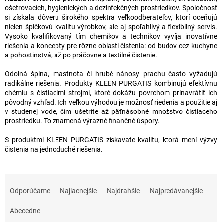
ošetrovacích, hygienických a dezinfekčných prostriedkov. Spoločnosť
si získala dôveru širokého spektra veľkoodberateľov, ktorí oceňujú
nielen špičkovú kvalitu výrobkov, ale aj spoľahlivý a flexibilný servis.
Vysoko kvalifikovaný tím chemikov a technikov vyvíja inovatívne
riešenia a koncepty pre rôzne oblasti čistenia: od budov cez kuchyne
a pohostinstvá, až po práčovne a textilné čistenie.
Odolná špina, mastnota či hrubé nánosy prachu často vyžadujú
radikálne riešenia. Produkty KLEEN PURGATIS kombinujú efektívnu
chémiu s čistiacimi strojmi, ktoré dokážu povrchom prinavrátiť ich
pôvodný vzhľad. Ich veľkou výhodou je možnosť riedenia a použitie aj
v studenej vode, čím ušetríte až päťnásobné množstvo čistiaceho
prostriedku. To znamená výrazné finančné úspory.
S produktmi KLEEN PURGATIS získavate kvalitu, ktorá mení výzvy
čistenia na jednoduché riešenia.
R
a
Odporúčame
Najlacnejšie
Najdrahšie
Najpredávanejšie
d
e
Abecedne