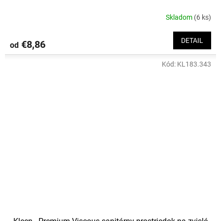
Skladom
(6 ks)
DETAIL
€8,86
od
Kód:
KL183.343