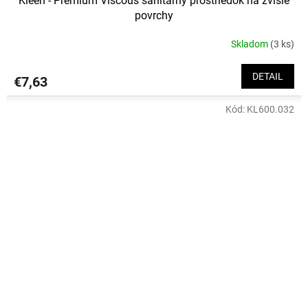
Kleen - Premium Viscous sanitárny prostriedok na zvislé
povrchy
Skladom
(3 ks)
DETAIL
€7,63
Kód:
KL600.032