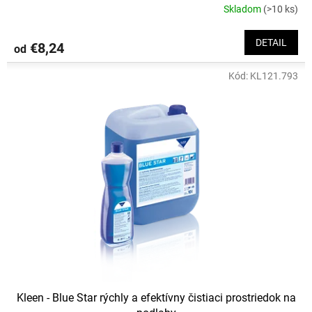
Skladom
(>10 ks)
DETAIL
€8,24
od
Kód:
KL121.793
Kleen - Blue Star rýchly a efektívny čistiaci prostriedok na