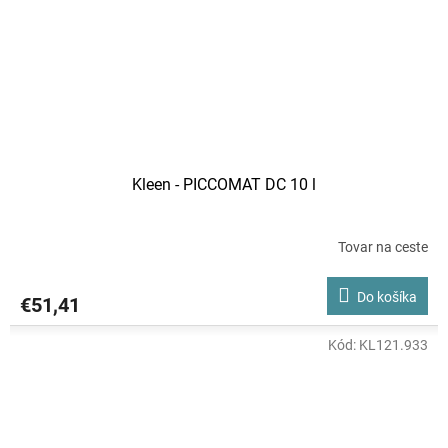
Kleen - PICCOMAT DC 10 l
Tovar na ceste
Do košíka
€51,41
Kód:
KL121.933