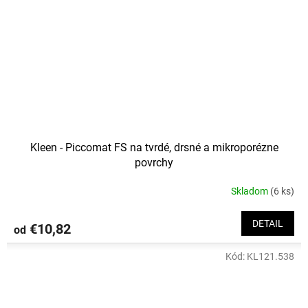
Kleen - Piccomat FS na tvrdé, drsné a mikroporézne
povrchy
Skladom
(6 ks)
DETAIL
€10,82
od
Kód:
KL121.538