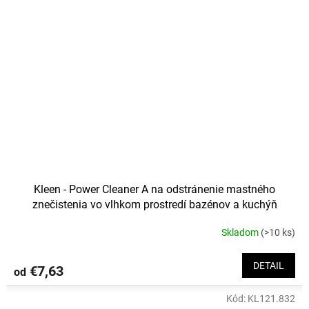
Kleen - Power Cleaner A na odstránenie mastného
znečistenia vo vlhkom prostredí bazénov a kuchýň
Skladom
(>10 ks)
DETAIL
€7,63
od
Kód:
KL121.832