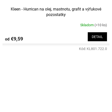
Kleen - Hurrican na olej, mastnotu, grafit a výfukové
pozostatky
Skladom
(>10 ks)
Priemerné
hodnotenie
produktu
DETAIL
€9,59
od
je
3,0
Kód:
KL801.722.0
z
5
hviezdičiek.