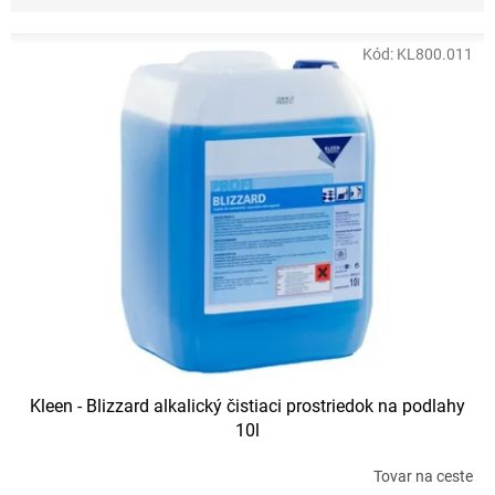
n
i
V
e
Kód:
KL800.011
ý
p
p
r
i
o
s
d
p
u
r
k
o
t
d
o
u
v
k
t
o
v
Kleen - Blizzard alkalický čistiaci prostriedok na podlahy
10l
Tovar na ceste