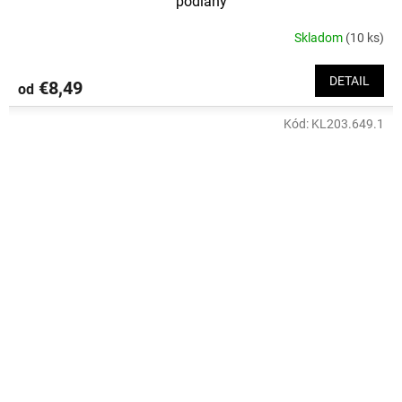
podlahy
Skladom
(10 ks)
DETAIL
€8,49
od
Kód:
KL203.649.1