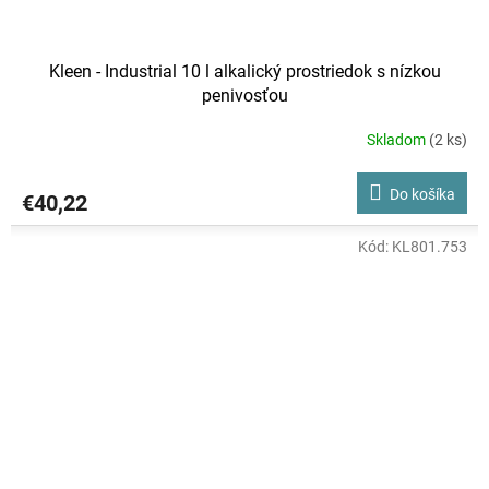
Kleen - Industrial 10 l alkalický prostriedok s nízkou
penivosťou
Skladom
(2 ks)
Do košíka
€40,22
Kód:
KL801.753