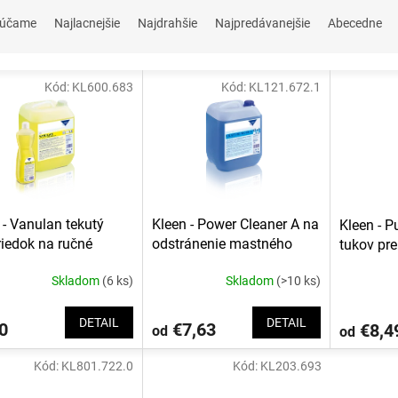
rúčame
Najlacnejšie
Najdrahšie
Najpredávanejšie
Abecedne
Kód:
KL600.683
Kód:
KL121.672.1
 - Vanulan tekutý
Kleen - Power Cleaner A na
Kleen - P
riedok na ručné
odstránenie mastného
tukov pre
nie riadu
znečistenia vo vlhkom
kuchyne
Skladom
(6 ks)
Skladom
(>10 ks)
prostredí bazénov a
kuchýň
DETAIL
DETAIL
0
€7,63
€8,4
od
od
Kód:
KL801.722.0
Kód:
KL203.693