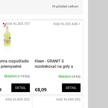
11
položiek celkom
Kód:
KL203.707
Kód:
KL203.649.1
urina rozpúšťadlo
Kleen - GRANIT S
 priemyselné
rozstrekovač na grily a
rúry s ochranou kovu
Skladom
(>10 ks)
Skladom
(4 ks)
DETAIL
DETAIL
9
€8,09
Kód:
KL600.032
Kód:
KL600.052