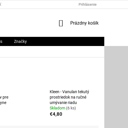
ČNÝ PORIADOK
PLATOBNÉ METÓDY
Prihlásenie
O NÁS
KONTAKTY
NÁKUPNÝ
Prázdny košík
KOŠÍK
is
Značky
Kleen - Vanulan tekutý
v pre
prostriedok na ručné
hyne
umývanie riadu
Skladom
(6 ks)
€4,80