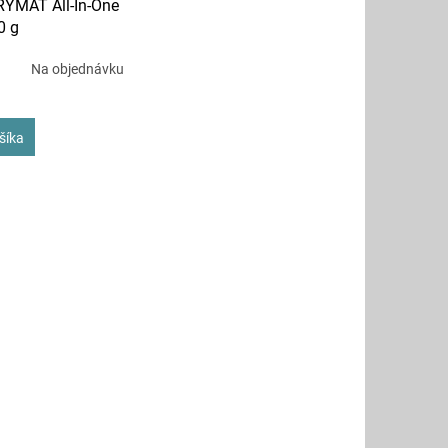
TRYMAT All-In-One
0 g
Na objednávku
šíka