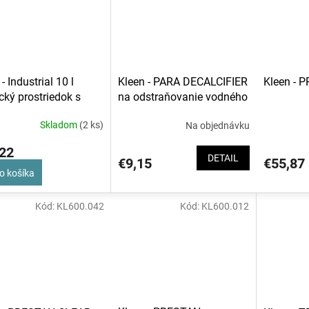
- Industrial 10 l
Kleen - 
Kleen - PARA DECALCIFIER
ický prostriedok s
na odstraňovanie vodného
u penivosťou
kameňa v gastronómii
Skladom
(2 ks)
Na objednávku
22
DETAIL
€55,87
€9,15
o košíka
Kód:
KL600.042
Kód:
KL600.012