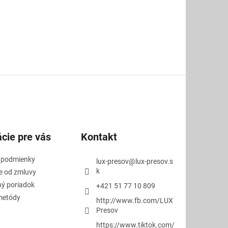
cie pre vás
Kontakt
 podmienky
lux-presov
@
lux-presov.s
k
e od zmluvy
ý poriadok
+421 51 77 10 809
metódy
http://www.fb.com/LUX
Presov
https://www.tiktok.com/