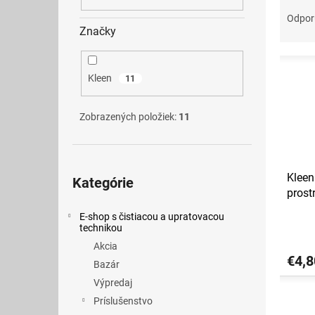
R
a
Odpo
d
Značky
e
V
n
ý
i
Kleen
11
p
e
i
p
Zobrazených položiek:
11
s
r
p
o
r
d
Preskočiť
o
u
Kleen
kategórie
Kategórie
d
k
prost
u
t
umýva
k
o
E-shop s čistiacou a upratovacou
technikou
t
v
o
Akcia
€4,8
v
Bazár
Výpredaj
Príslušenstvo