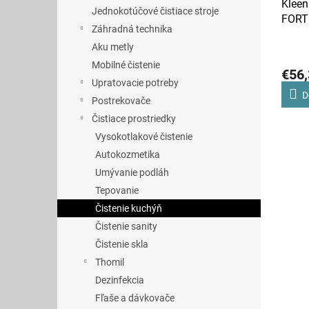
Klee
Jednokotúčové čistiace stroje
FORTE
Záhradná technika
Aku metly
Mobilné čistenie
€56,
Upratovacie potreby
D
Postrekovače
Čistiace prostriedky
Vysokotlakové čistenie
Autokozmetika
Umývanie podláh
Tepovanie
Čistenie kuchýň
Čistenie sanity
Čistenie skla
Thomil
Dezinfekcia
Fľaše a dávkovače