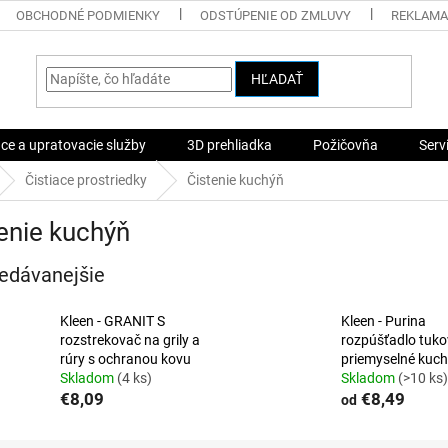
OBCHODNÉ PODMIENKY
ODSTÚPENIE OD ZMLUVY
REKLAMA
HĽADAŤ
ace a upratovacie služby
3D prehliadka
Požičovňa
Serv
Čistiace prostriedky
Čistenie kuchýň
enie kuchýň
edávanejšie
Kleen - GRANIT S
Kleen - Purina
rozstrekovač na grily a
rozpúšťadlo tuko
rúry s ochranou kovu
priemyselné kuc
Skladom
(4 ks)
Skladom
(>10 ks)
€8,09
€8,49
od