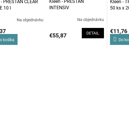
Kleen - PRESTAN
n - PRESTAN CLEAR
Kleen - 
INTENSIV
 10 l
50 ks x 2
Na objednávku
Na objednávku
37
€11,76
DETAIL
€55,87
o košíka
Do ko
O
v
l
á
d
a
c
i
e