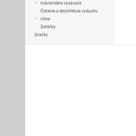
Industriálne vysávače
Čistenie a dezinfekcia vzduchu
Vône
Žehličky
Značky
Z
á
p
ä
t
i
e