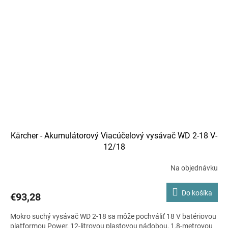
Kärcher - Akumulátorový Viacúčelový vysávač WD 2-18 V-
12/18
Na objednávku
Do košíka
€93,28
Mokro suchý vysávač WD 2-18 sa môže pochváliť 18 V batériovou
platformou Power, 12-litrovou plastovou nádobou, 1,8-metrovou