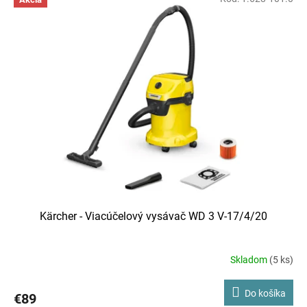
ý
p
i
s
p
r
o
d
u
k
t
o
v
Kärcher - Viacúčelový vysávač WD 3 V-17/4/20
Skladom
(5 ks)
Priemerné
hodnotenie
produktu
Do košíka
€89
je