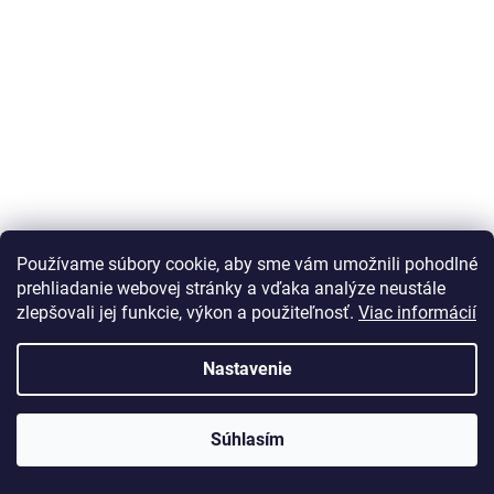
Informácie pre vás
Používame súbory cookie, aby sme vám umožnili pohodlné
prehliadanie webovej stránky a vďaka analýze neustále
Obchodné podmienky
zlepšovali jej funkcie, výkon a použiteľnosť.
Viac informácií
Odstúpenie od zmluvy
Reklamačný poriadok
Nastavenie
Platobné metódy
O nás
Kontakty
Súhlasím
Moja objednávka