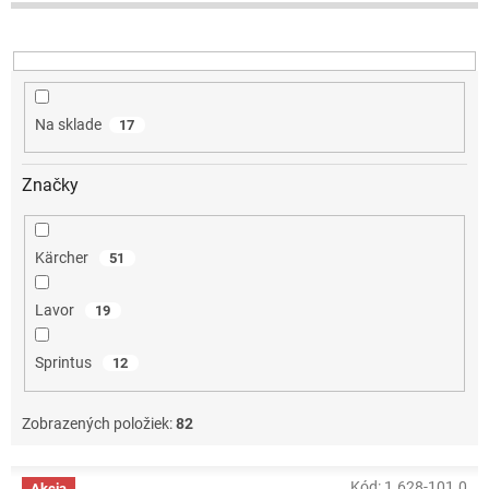
d
u
k
t
o
Na sklade
17
v
Značky
Kärcher
51
Lavor
19
Sprintus
12
Zobrazených položiek:
82
V
Kód:
1.628-101.0
Akcia