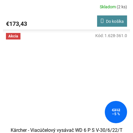
Skladom
(2 ks)
Do košíka
€173,43
Kód:
1.628-361.0
Akcia
€312
–5 %
Kärcher - Viacúčelový vysávač WD 6 P S V-30/6/22/T