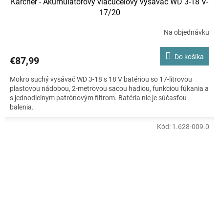
Kärcher - Akumulátorový viacúčelový vysávač WD 3-18 V-
17/20
Na objednávku
Do košíka
€87,99
Mokro suchý vysávač WD 3-18 s 18 V batériou so 17-litrovou
plastovou nádobou, 2-metrovou sacou hadiou, funkciou fúkania a
s jednodielnym patrónovým filtrom. Batéria nie je súčasťou
balenia.
Kód:
1.628-009.0