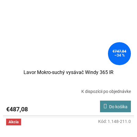
€747,84
–34 %
Lavor Mokro-suchý vysávač Windy 365 IR
K dispozícii po objednávke
Do košíka
€487,08
Kód:
1.148-211.0
Akcia