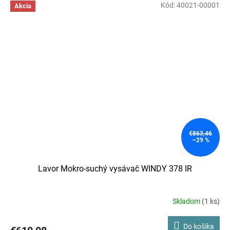
Kód:
40021-00001
Akcia
€863,46
–29 %
Lavor Mokro-suchý vysávač WINDY 378 IR
Skladom
(1 ks)
Do košíka