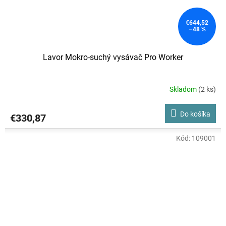
€644,52
–48 %
Lavor Mokro-suchý vysávač Pro Worker
Skladom
(2 ks)
Do košíka
€330,87
Kód:
109001