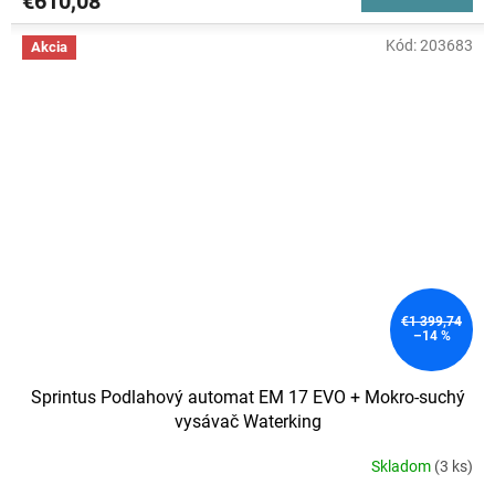
€610,08
Kód:
203683
Akcia
€1 399,74
–14 %
Sprintus Podlahový automat EM 17 EVO + Mokro-suchý
vysávač Waterking
Skladom
(3 ks)