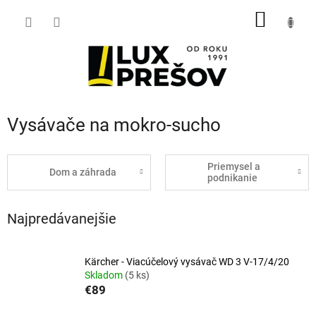
Prejsť
NÁKU
na
obsah
KOŠÍK
Vysávače na mokro-sucho
Priemysel a
Dom a záhrada
podnikanie
Najpredávanejšie
Kärcher - Viacúčelový vysávač WD 3 V-17/4/20
Skladom
(5 ks)
€89