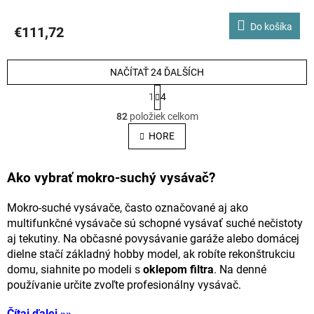
Do košíka
€111,72
NAČÍTAŤ 24 ĎALŠÍCH
S
1
4
t
O
r
82
položiek celkom
á
v
HORE
n
k
l
o
v
á
Ako vybrať mokro-suchý vysávač?
a
d
n
Mokro-suché vysávače, často označované aj ako
i
a
e
multifunkčné vysávače sú schopné vysávať suché nečistoty
c
aj tekutiny. Na občasné povysávanie garáže alebo domácej
dielne stačí základný hobby model, ak robíte rekonštrukciu
i
domu, siahnite po modeli s
oklepom filtra
. Na denné
e
používanie určite zvoľte profesionálny vysávač.
p
Čítaj ďalej »»