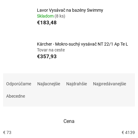
Lavor Vysávač na bazény Swimmy
Skladom
(8 ks)
€183,48
Kärcher - Mokro-suchý vysávač NT 22/1 Ap Te L
Tovar na ceste
€357,93
R
a
Odporúčame
Najlacnejšie
Najdrahšie
Najpredávanejšie
d
e
Abecedne
n
i
e
Cena
p
r
€
73
€
4139
o