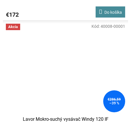
Do košíka
€172
Kód:
40008-00001
Akcia
€286,59
–39 %
Lavor Mokro-suchý vysávač Windy 120 IF