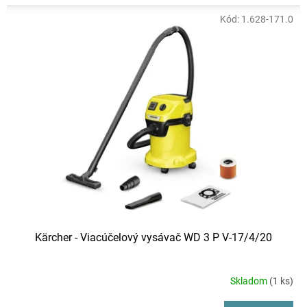
4,7
z
Kód:
1.628-171.0
5
hviezdičiek.
Kärcher - Viacúčelový vysávač WD 3 P V-17/4/20
Skladom
(1 ks)