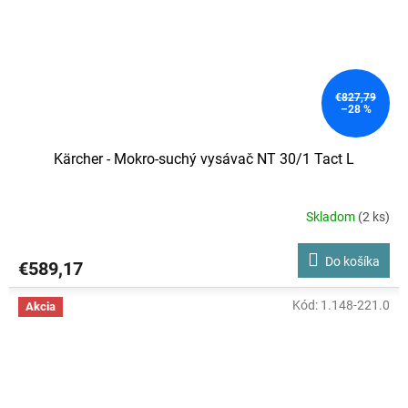
€827,79
–28 %
Kärcher - Mokro-suchý vysávač NT 30/1 Tact L
Skladom
(2 ks)
Do košíka
€589,17
Kód:
1.148-221.0
Akcia