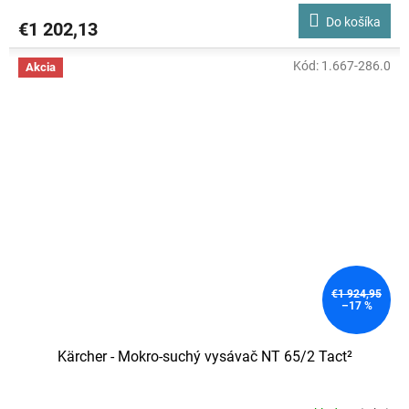
Do košíka
€1 202,13
Kód:
1.667-286.0
Akcia
€1 924,95
–17 %
Kärcher - Mokro-suchý vysávač NT 65/2 Tact²