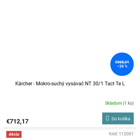
€968,01
–26 %
Kärcher - Mokro-suchý vysávač NT 30/1 Tact Te L
Skladom
(1 ks)
Do košíka
€712,17
Kód:
112001
Akcia