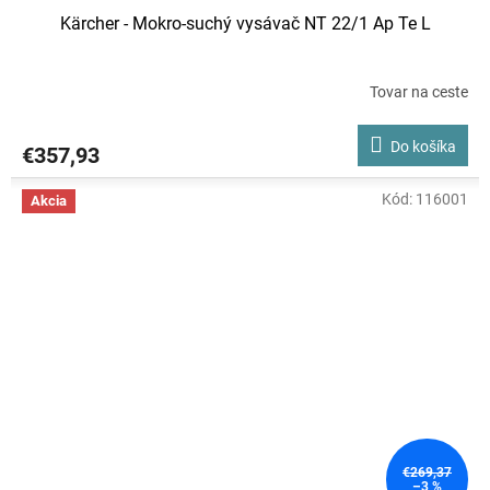
Kärcher - Mokro-suchý vysávač NT 22/1 Ap Te L
Tovar na ceste
Priemerné
hodnotenie
produktu
Do košíka
€357,93
je
5,0
z
Kód:
116001
Akcia
5
hviezdičiek.
€269,37
–3 %