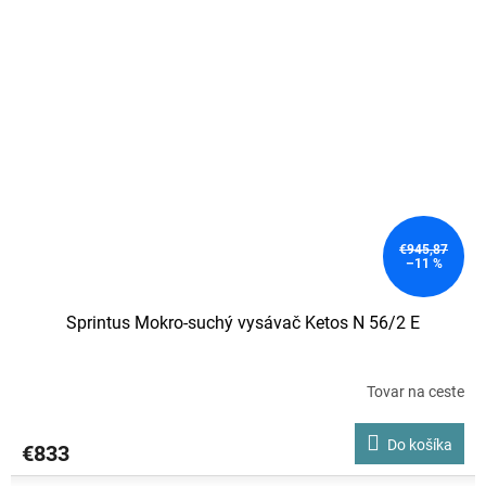
€945,87
–11 %
Sprintus Mokro-suchý vysávač Ketos N 56/2 E
Tovar na ceste
Do košíka
€833