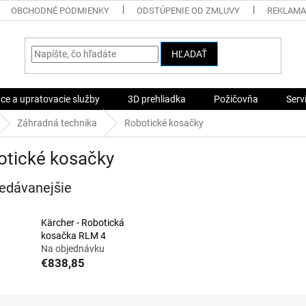
OBCHODNÉ PODMIENKY
ODSTÚPENIE OD ZMLUVY
REKLAMA
HĽADAŤ
ace a upratovacie služby
3D prehliadka
Požičovňa
Serv
Záhradná technika
Robotické kosačky
otické kosačky
edávanejšie
Kärcher - Robotická
kosačka RLM 4
Na objednávku
€838,85