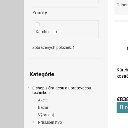
a
Odpo
d
Značky
e
V
n
ý
i
Kärcher
1
p
e
i
p
s
r
Zobrazených položiek:
1
p
o
r
d
o
u
Preskočiť
Kärch
kategórie
d
k
Kategórie
kosa
u
t
k
o
E-shop s čistiacou a upratovacou
t
v
technikou
o
€83
Akcia
v
Bazár
D
Výpredaj
Príslušenstvo