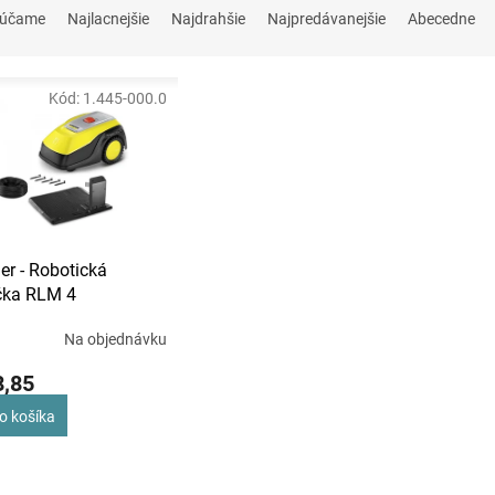
rúčame
Najlacnejšie
Najdrahšie
Najpredávanejšie
Abecedne
Kód:
1.445-000.0
er - Robotická
čka RLM 4
Na objednávku
8,85
o košíka
O