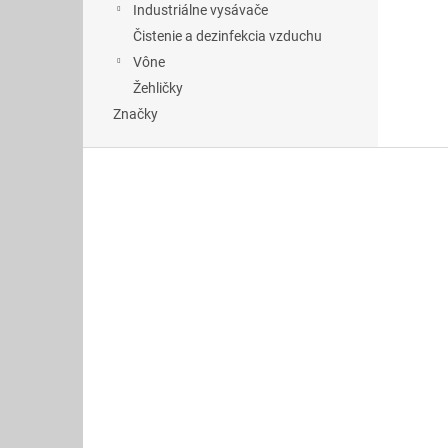
Industriálne vysávače
Čistenie a dezinfekcia vzduchu
Vône
Žehličky
Značky
Z
á
p
ä
t
i
e