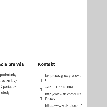
cie pre vás
Kontakt
 podmienky
lux-presov
@
lux-presov.s
k
e od zmluvy
ý poriadok
+421 51 77 10 809
metódy
http://www.fb.com/LUX
Presov
https://www.tiktok.com/