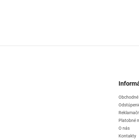
Informá
Obchodné
Odstúpeni
Reklamačn
Platobné 
O nás
Kontakty