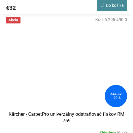
Do košíka
€32
Kód:
6.295-490.0
Akcia
€41,82
–29 %
Kärcher - CarpetPro univerzálny odstraňovač fľakov RM
769
Skladom
(8 ks)