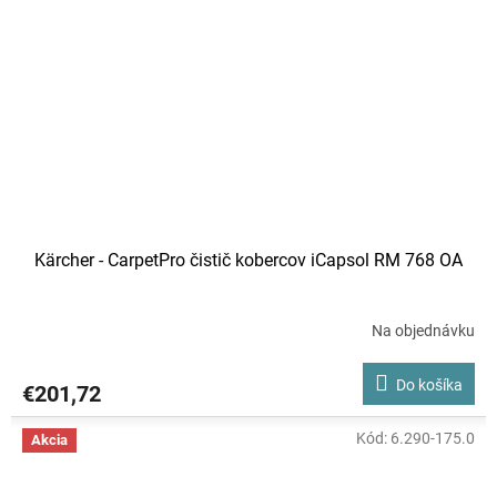
Kärcher - CarpetPro čistič kobercov iCapsol RM 768 OA
Na objednávku
Do košíka
€201,72
Kód:
6.290-175.0
Akcia