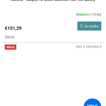
Skladom
(>10 ks)
Do košíka
€151,29
200 ks
Kód:
6.294-844.0
Akcia
€252,15