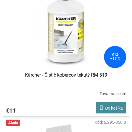
€13
–15 %
Kärcher - Čistič kobercov tekutý RM 519
Tovar na ceste
Do košíka
€11
Kód:
6.295-850.0
Akcia