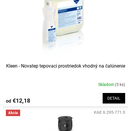
p
r
o
d
u
k
t
o
v
Kleen - Novatep tepovací prostriedok vhodný na čalúnenie
Skladom
(5 ks)
DETAIL
€12,18
od
Kód:
6.295-771.0
Akcia