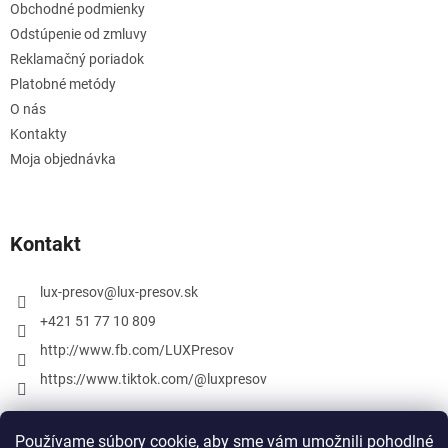
Obchodné podmienky
Odstúpenie od zmluvy
Reklamačný poriadok
Platobné metódy
O nás
Kontakty
Moja objednávka
Kontakt
lux-presov
@
lux-presov.sk
+421 51 77 10 809
http://www.fb.com/LUXPresov
https://www.tiktok.com/@luxpresov
Používame súbory cookie, aby sme vám umožnili pohodlné