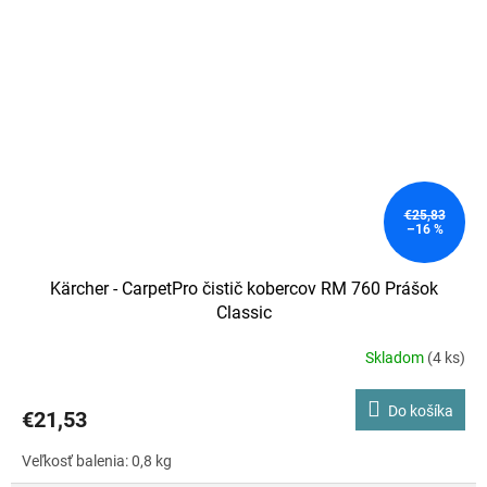
€25,83
–16 %
Kärcher - CarpetPro čistič kobercov RM 760 Prášok
Classic
Skladom
(4 ks)
Priemerné
hodnotenie
produktu
Do košíka
€21,53
je
4,0
Veľkosť balenia: 0,8 kg
z
5