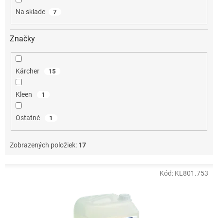
o
Na sklade
7
v
Značky
Kärcher
15
Kleen
1
Ostatné
1
Zobrazených položiek:
17
V
Kód:
KL801.753
ý
p
i
s