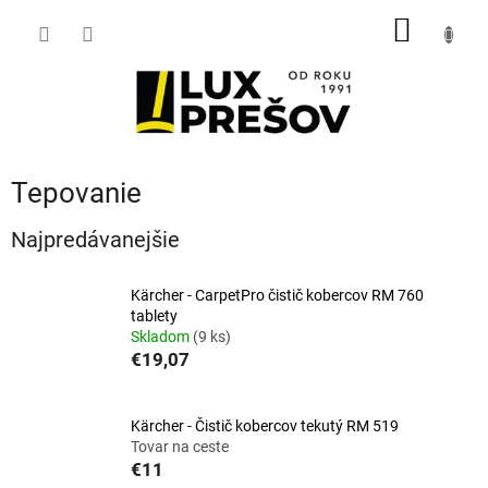
Prejsť
NÁKU
na
obsah
KOŠÍK
Tepovanie
Najpredávanejšie
Kärcher - CarpetPro čistič kobercov RM 760
tablety
Skladom
(9 ks)
€19,07
Kärcher - Čistič kobercov tekutý RM 519
Tovar na ceste
€11