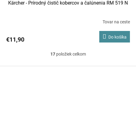
Kärcher - Prírodný čistič kobercov a čalúnenia RM 519 N
Tovar na ceste
Do košíka
€11,90
17
položiek celkom
O
v
Z
á
l
p
á
ä
d
t
i
a
e
c
i
e