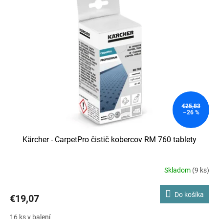
€25,83
–26 %
Kärcher - CarpetPro čistič kobercov RM 760 tablety
Skladom
(9 ks)
Do košíka
€19,07
16 ks v balení