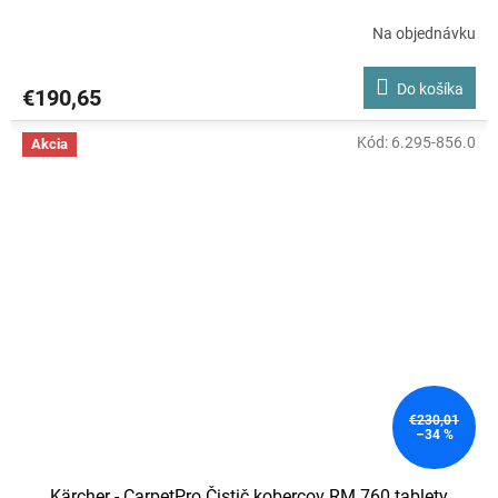
Na objednávku
Do košíka
€190,65
Kód:
6.295-856.0
Akcia
€230,01
–34 %
Kärcher - CarpetPro Čistič kobercov RM 760 tablety