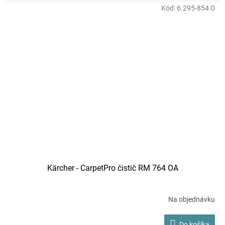
hviezdičiek.
Kód:
6.295-854.0
Kärcher - CarpetPro čistič RM 764 OA
Na objednávku
Do košíka