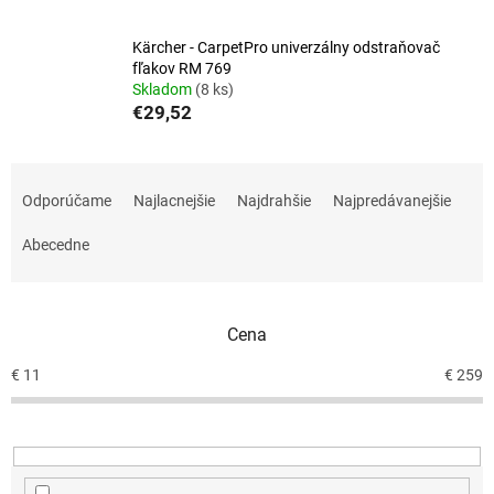
Kärcher - CarpetPro univerzálny odstraňovač
fľakov RM 769
Skladom
(8 ks)
€29,52
R
a
Odporúčame
Najlacnejšie
Najdrahšie
Najpredávanejšie
d
e
Abecedne
n
i
e
Cena
p
r
€
11
€
259
o
d
u
k
t