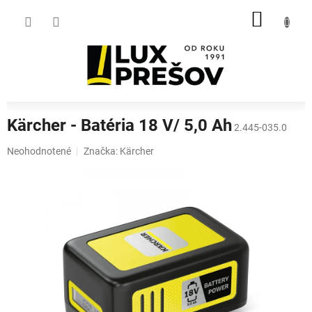
Prejsť
NÁKU
na
obsah
KOŠÍK
Kärcher - Batéria 18 V/ 5,0 Ah
2.445-035.0
Priemerné
Neohodnotené
Značka:
Kärcher
hodnotenie
produktu
je
0,0
z
5
hviezdičiek.