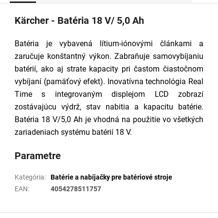
Kärcher - Batéria 18 V/ 5,0 Ah
Batéria je vybavená lítium-iónovými článkami a
zaručuje konštantný výkon. Zabraňuje samovybíjaniu
batérií, ako aj strate kapacity pri častom čiastočnom
vybíjaní (pamäťový efekt). Inovatívna technológia Real
Time s integrovaným displejom LCD zobrazí
zostávajúcu výdrž, stav nabitia a kapacitu batérie.
Batéria 18 V/5,0 Ah je vhodná na použitie vo všetkých
zariadeniach systému batérií 18 V.
Parametre
Kategória
:
Batérie a nabíjačky pre batériové stroje
EAN
:
4054278511757
Z