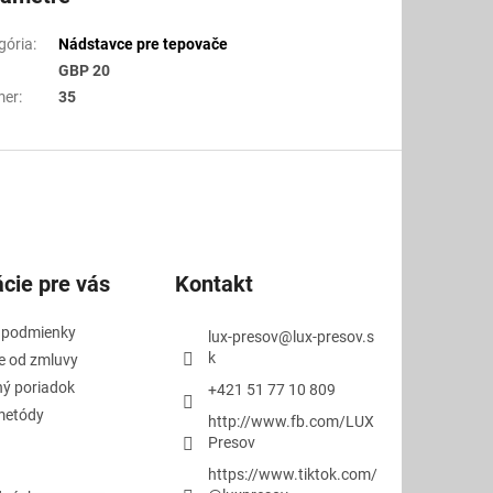
gória
:
Nádstavce pre tepovače
GBP 20
mer
:
35
cie pre vás
Kontakt
 podmienky
lux-presov
@
lux-presov.s
k
e od zmluvy
ý poriadok
+421 51 77 10 809
metódy
http://www.fb.com/LUX
Presov
https://www.tiktok.com/