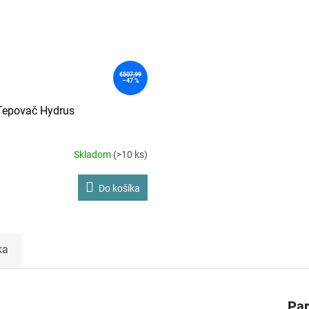
€507,99
–47 %
Tepovač Hydrus
Skladom
(>10 ks)
Do košíka
ka
Pa