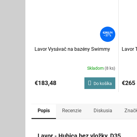
€292,74
–37 %
Lavor Vysávač na bazény Swimmy
Lavor 
Skladom
(8 ks)
Priemerné
hodnotenie
produktu
€183,48
€265
Do košíka
je
5,0
z
5
hviezdičiek.
Popis
Recenzie
Diskusia
Znač
Lavor - Hubica bez vložky, D35