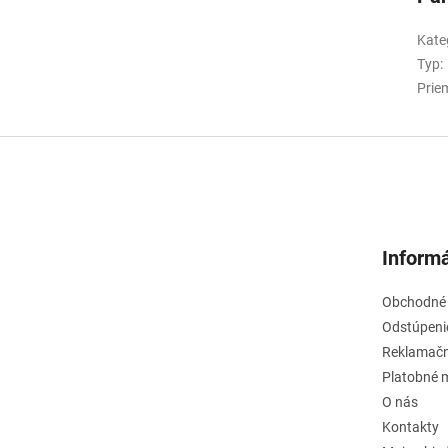
Kate
Typ
:
Prie
Informá
Obchodné
Odstúpeni
Reklamačn
Platobné 
O nás
Kontakty