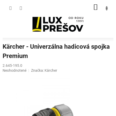
Prejsť
NÁKU
na
obsah
KOŠÍK
Kärcher - Univerzálna hadicová spojka
Premium
2.645-195.0
Priemerné
Neohodnotené
Značka:
Kärcher
hodnotenie
produktu
je
0,0
z
5
hviezdičiek.