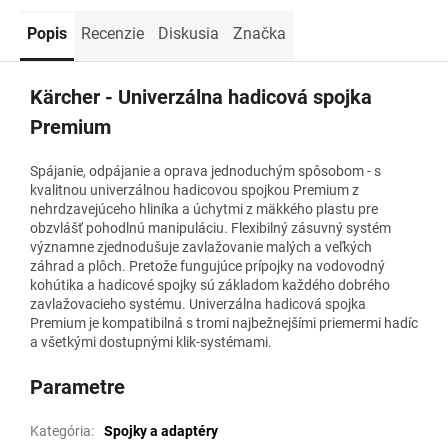
Popis
Recenzie
Diskusia
Značka
Kärcher - Univerzálna hadicová spojka
Premium
Spájanie, odpájanie a oprava jednoduchým spôsobom - s
kvalitnou univerzálnou hadicovou spojkou Premium z
nehrdzavejúceho hliníka a úchytmi z mäkkého plastu pre
obzvlášť pohodlnú manipuláciu. Flexibilný zásuvný systém
významne zjednodušuje zavlažovanie malých a veľkých
záhrad a plôch. Pretože fungujúce prípojky na vodovodný
kohútika a hadicové spojky sú základom každého dobrého
zavlažovacieho systému. Univerzálna hadicová spojka
Premium je kompatibilná s tromi najbežnejšími priemermi hadíc
a všetkými dostupnými klik-systémami.
Parametre
Kategória
:
Spojky a adaptéry