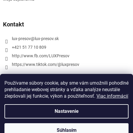
Kontakt
lux-presov
@
lux-presov.sk
+421 51 77 10 809
http://www.fb.com/LUXPresov
https://www.tiktok.com/@luxpresov
Používame súbory cookie, aby sme vám umožnili pohodlné
prehliadanie webovej stránky a vďaka analýze neustále
zlepšovali jej funkcie, výkon a použiteľnosť.
Viac informácií
Nastavenie
Vytvoril Shoptet
Súhlasím
Copyright 2026
lux-presov.sk
. Všetky práva vyhradené.