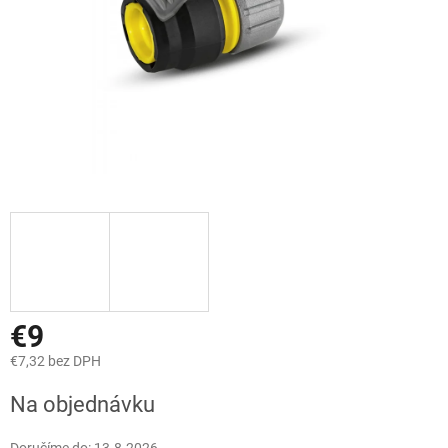
€9
€7,32 bez DPH
Jednotková
Na objednávku
cena: