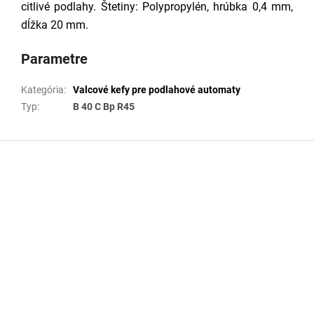
citlivé podlahy. Štetiny: Polypropylén, hrúbka 0,4 mm,
dĺžka 20 mm.
Parametre
Kategória
:
Valcové kefy pre podlahové automaty
Typ
:
B 40 C Bp R45
Z
á
p
ä
t
i
e