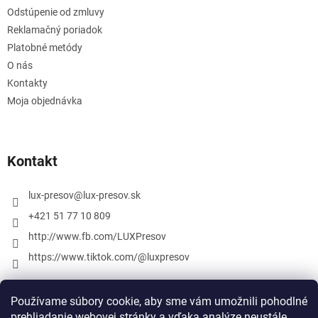
Odstúpenie od zmluvy
Reklamačný poriadok
Platobné metódy
O nás
Kontakty
Moja objednávka
Kontakt
lux-presov
@
lux-presov.sk
+421 51 77 10 809
http://www.fb.com/LUXPresov
https://www.tiktok.com/@luxpresov
Používame súbory cookie, aby sme vám umožnili pohodlné
prehliadanie webovej stránky a vďaka analýze neustále