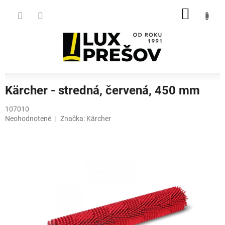
Prejsť
NÁKU
na
obsah
KOŠÍK
Kärcher - stredná, červená, 450 mm
107010
Priemerné
Neohodnotené
Značka:
Kärcher
hodnotenie
produktu
je
0,0
z
5
hviezdičiek.