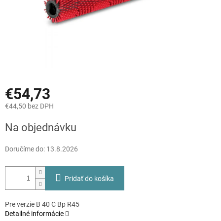
€54,73
€44,50 bez DPH
Jednotková
Na objednávku
cena:
Doručíme do:
13.8.2026
Pridať do košíka
Pre verzie B 40 C Bp R45
Detailné informácie