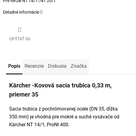
Pre verzie NT 14/1 | NT 20/1
Detailné informácie
OPÝTAŤ SA
Popis
Recenzie
Diskusia
Značka
Kärcher -Kovová sacia trubica 0,33 m,
priemer 35
Sacia trubica z pochrómovanej ocele (DN 35, dĺžka
350 mm) je vhodná pre mokré a suché vysávače od
Kärcher NT 14/1, ProNt 400.