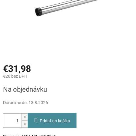
€31,98
€26 bez DPH
Jednotková
Na objednávku
cena:
Doručíme do:
13.8.2026
Pridať do košíka