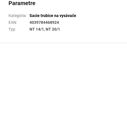
Parametre
Kategória
:
Sacie trubice na vysávače
EAN
:
4039784468924
Typ
:
NT 14/1, NT 20/1
Z
á
p
ä
t
i
e