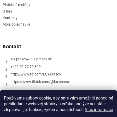
Platobné metódy
O nás
Kontakty
Moja objednávka
Kontakt
lux-presov
@
lux-presov.sk
+421 51 77 10 809
http://www.fb.com/LUXPresov
https://www.tiktok.com/@luxpresov
Používame súbory cookie, aby sme vám umožnili pohodlné
prehliadanie webovej stránky a vďaka analýze neustále
zlepšovali jej funkcie, výkon a použiteľnosť.
Viac informácií