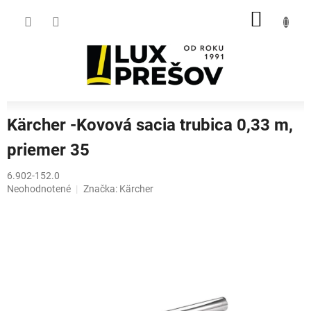
Prejsť
NÁKU
na
obsah
KOŠÍK
Kärcher -Kovová sacia trubica 0,33 m,
priemer 35
6.902-152.0
Priemerné
Neohodnotené
Značka:
Kärcher
hodnotenie
produktu
je
0,0
z
5
hviezdičiek.