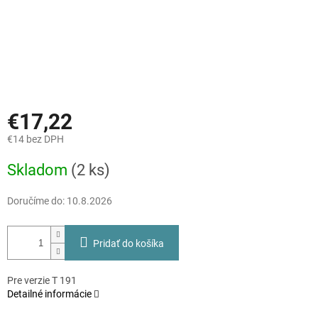
€17,22
€14 bez DPH
Jednotková
Skladom
(2 ks)
cena:
Doručíme do:
10.8.2026
Pridať do košíka
Pre verzie T 191
Detailné informácie