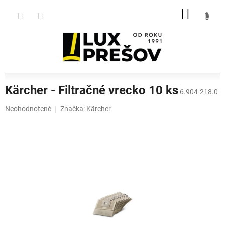
Prejsť
NÁKU
na
obsah
KOŠÍK
Kärcher - Filtračné vrecko 10 ks
6.904-218.0
Priemerné
Neohodnotené
Značka:
Kärcher
hodnotenie
produktu
je
0,0
z
5
hviezdičiek.