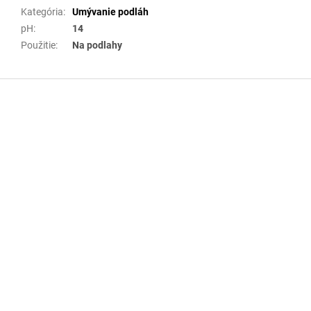
Kategória
:
Umývanie podláh
pH
:
14
Použitie
:
Na podlahy
Z
á
p
ä
t
i
e