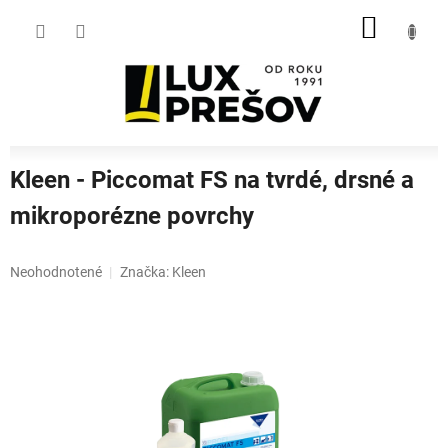
Prejsť
NÁKU
na
obsah
KOŠÍK
Kleen - Piccomat FS na tvrdé, drsné a
mikroporézne povrchy
Priemerné
Neohodnotené
Značka:
Kleen
hodnotenie
produktu
je
0,0
z
5
hviezdičiek.