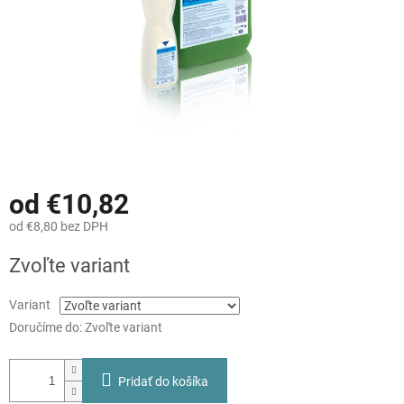
od
€10,82
od
€8,80
bez DPH
Jednotková
Zvoľte variant
cena:
Variant
Doručíme do:
Zvoľte variant
Pridať do košíka