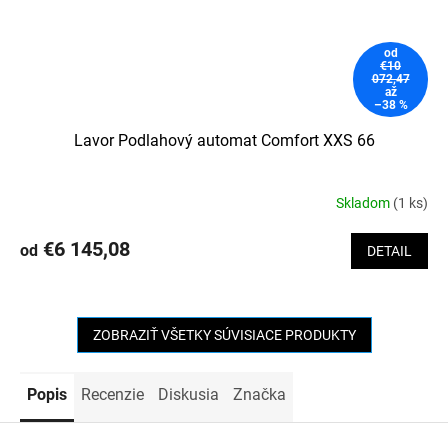
od
€10
072,47
až
–38 %
Lavor Podlahový automat Comfort XXS 66
Skladom
(1 ks)
€6 145,08
od
DETAIL
ZOBRAZIŤ VŠETKY SÚVISIACE PRODUKTY
Popis
Recenzie
Diskusia
Značka