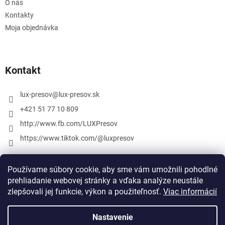
O nás
Kontakty
Moja objednávka
Kontakt
lux-presov
@
lux-presov.sk
+421 51 77 10 809
http://www.fb.com/LUXPresov
https://www.tiktok.com/@luxpresov
Používame súbory cookie, aby sme vám umožnili pohodlné
prehliadanie webovej stránky a vďaka analýze neustále
zlepšovali jej funkcie, výkon a použiteľnosť.
Viac informácií
Nastavenie
Vytvoril Shoptet