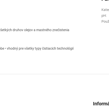
Kate
pH
:
Použ
všetkých druhov olejov a mastného znečistenia
obe • vhodný pre všetky typy čistiacich technológií
Informá