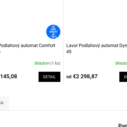
od
€10
072,47
až
–38 %
Podlahový automat Comfort
Lavor Podlahový automat Dy
6
45
Skladom
(1 ks)
Sklad
145,08
€2 298,87
od
DETAIL
D
ka
Pa