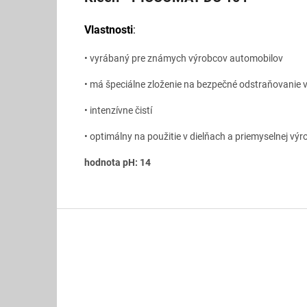
Vlastnosti
:
• vyrábaný pre známych výrobcov automobilov
• má špeciálne zloženie na bezpečné odstraňovanie 
• intenzívne čistí
• optimálny na použitie v dielňach a priemyselnej výr
hodnota pH: 14
Z
á
p
ä
t
i
e