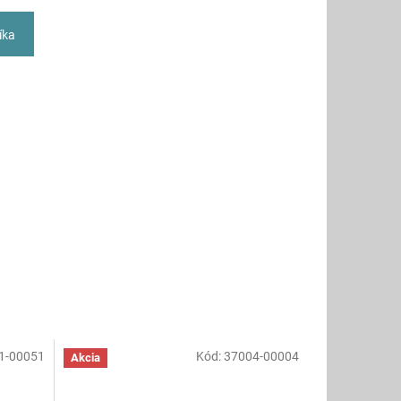
íka
1-00051
Kód:
37004-00004
Akcia