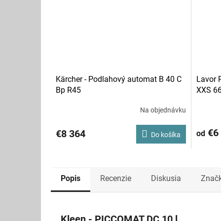
Kärcher - Podlahový automat B 40 C
Lavor 
Bp R45
XXS 6
Na objednávku
€6 
€8 364
od
Do košíka
Popis
Recenzie
Diskusia
Znač
Kleen - PICCOMAT DC 10 l