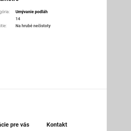
gória
:
Umývanie podláh
14
itie
:
Na hrubé nečistoty
cie pre vás
Kontakt