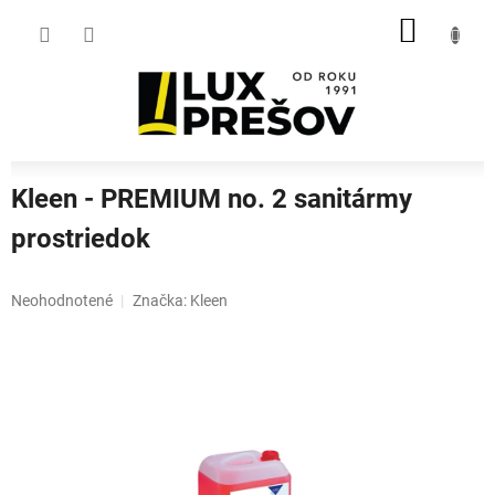
Prejsť
NÁKU
na
obsah
KOŠÍK
Kleen - PREMIUM no. 2 sanitármy
prostriedok
Priemerné
Neohodnotené
Značka:
Kleen
hodnotenie
produktu
je
0,0
z
5
hviezdičiek.