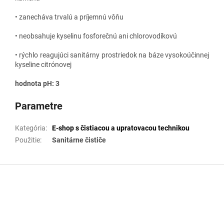
• zanecháva trvalú a príjemnú vôňu
• neobsahuje kyselinu fosforečnú ani chlorovodíkovú
• rýchlo reagujúci sanitárny prostriedok na báze vysokoúčinnej
kyseline citrónovej
hodnota pH: 3
Parametre
Kategória
:
E-shop s čistiacou a upratovacou technikou
Použitie
:
Sanitárne čističe
Z
á
p
ä
t
i