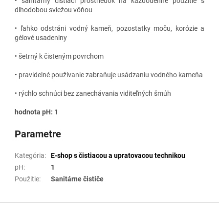
• sanitárny čistiaci prostriedok na každodenné použitie s
dlhodobou sviežou vôňou
• ľahko odstráni vodný kameň, pozostatky moču, korózie a
gélové usadeniny
• šetrný k čisteným povrchom
• pravidelné používanie zabraňuje usádzaniu vodného kameňa
• rýchlo schnúci bez zanechávania viditeľných šmúh
hodnota pH: 1
Parametre
Kategória
:
E-shop s čistiacou a upratovacou technikou
pH
:
1
Použitie
:
Sanitárne čističe
Z
á