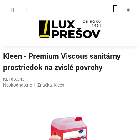
Prejsť
NÁKU
na
obsah
KOŠÍK
Kleen - Premium Viscous sanitárny
prostriedok na zvislé povrchy
KL183.343
Priemerné
Neohodnotené
Značka:
Kleen
hodnotenie
produktu
je
0,0
z
5
hviezdičiek.