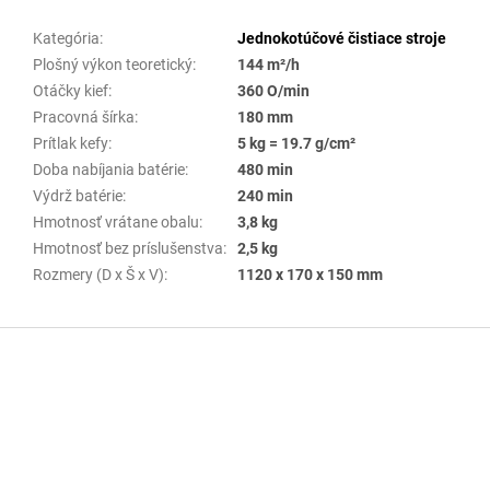
Kategória
:
Jednokotúčové čistiace stroje
Plošný výkon teoretický
:
144 m²/h
Otáčky kief
:
360 O/min
Pracovná šírka
:
180 mm
Prítlak kefy
:
5 kg = 19.7 g/cm²
Doba nabíjania batérie
:
480 min
Výdrž batérie
:
240 min
Hmotnosť vrátane obalu
:
3,8 kg
Hmotnosť bez príslušenstva
:
2,5 kg
Rozmery (D x Š x V)
:
1120 x 170 x 150 mm
Z
á
p
ä
t
i
e