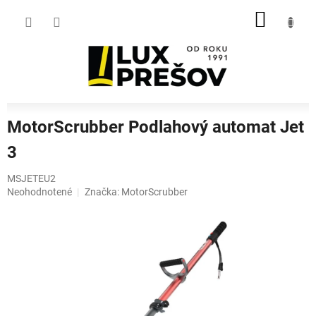
Prejsť
NÁKU
na
obsah
KOŠÍK
MotorScrubber Podlahový automat Jet
3
MSJETEU2
Priemerné
Neohodnotené
Značka:
MotorScrubber
hodnotenie
produktu
je
0,0
z
5
hviezdičiek.