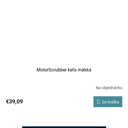
MotorScrubber kefa mäkká
Na objednávku
€39,09
Do košíka