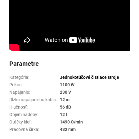
Parametre
Kategória
:
Jednokotúčové čistiace stroje
Príkon
:
1100 W
Napájanie
:
230 V
Dĺžka napájacieho kábla
:
12 m
Hlučnosť
:
56 dB
Objem nádoby
:
12 l
Otáčky kief
:
1490 O/min
Pracovná šírka
:
432 mm