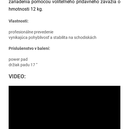
zariadenia pomocou voliteľného prídavného závažia o
hmotnosti 12 kg.
Vlastnosti:
profesionálne prevedenie
vynikajúca pohyblivosť a stabilita na schodiskách
Príslušenstvo v balení:
power pad
držiak padu 17 “
VIDEO: