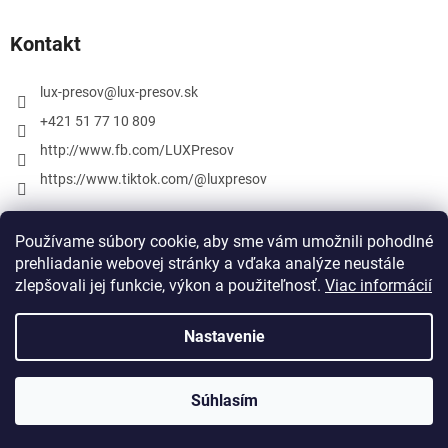
Kontakt
lux-presov
@
lux-presov.sk
+421 51 77 10 809
http://www.fb.com/LUXPresov
https://www.tiktok.com/@luxpresov
Používame súbory cookie, aby sme vám umožnili pohodlné
prehliadanie webovej stránky a vďaka analýze neustále
zlepšovali jej funkcie, výkon a použiteľnosť.
Viac informácií
Nastavenie
Vytvoril Shoptet
Súhlasím
Copyright 2026
lux-presov.sk
. Všetky práva vyhradené.