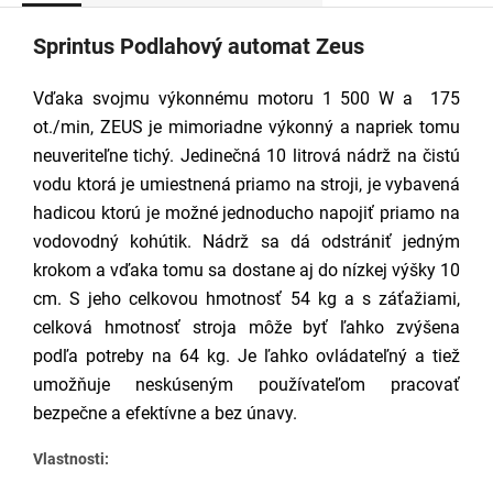
Sprintus Podlahový automat Zeus
Vďaka svojmu výkonnému motoru 1 500 W a 175
ot./min, ZEUS je mimoriadne výkonný a napriek tomu
neuveriteľne tichý. Jedinečná 10 litrová nádrž na čistú
vodu ktorá je umiestnená priamo na stroji, je vybavená
hadicou ktorú je možné jednoducho napojiť priamo na
vodovodný kohútik. Nádrž sa dá odstrániť jedným
krokom a vďaka tomu sa dostane aj do nízkej výšky 10
cm.
S jeho celkovou hmotnosť 54 kg a s záťažiami,
celková hmotnosť stroja môže byť ľahko zvýšena
podľa potreby na 64 kg. Je ľahko ovládateľný a tiež
umožňuje neskúseným používateľom pracovať
bezpečne a efektívne a bez únavy.
Vlastnosti: