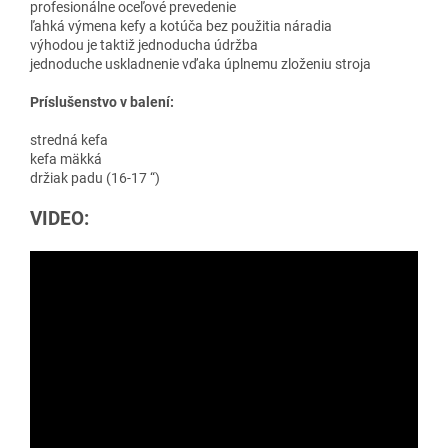
profesionálne oceľové prevedenie
ľahká výmena kefy a kotúča bez použitia náradia
výhodou je taktiž jednoducha údržba
jednoduche uskladnenie vďaka úplnemu zloženiu stroja
Príslušenstvo v balení:
stredná kefa
kefa mäkká
držiak padu (16-17 “)
VIDEO: