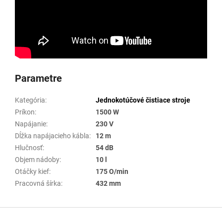
Parametre
Kategória
:
Jednokotúčové čistiace stroje
Príkon
:
1500 W
Napájanie
:
230 V
Dĺžka napájacieho kábla
:
12 m
Hlučnosť
:
54 dB
Objem nádoby
:
10 l
Otáčky kief
:
175 O/min
Pracovná šírka
:
432 mm
Z