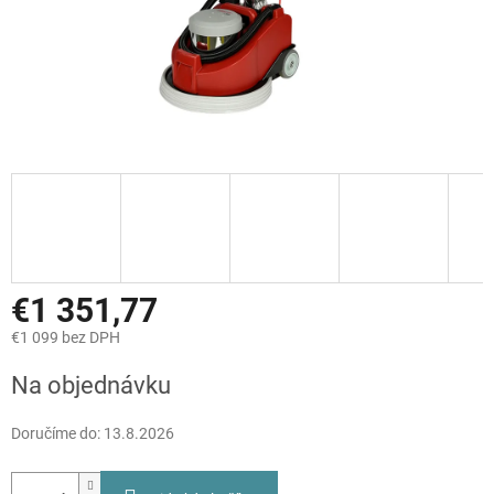
€1 351,77
€1 099 bez DPH
Jednotková
Na objednávku
cena:
Doručíme do:
13.8.2026