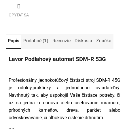
OPÝTAŤ SA
Popis
Podobné (1)
Recenzie
Diskusia
Značka
Lavor Podlahový automat SDM-R 53G
Profesionálny jednokotúčový čistiaci stroj SDM-R 45G
je odolný,praktický a jednoducho ovládateľný.
Navrhnutý tak, aby uspokojil Vaše čistiace potreby, či
už sa jedná o obnovu alebo ošetrovanie mramoru,
prírodných kameňov, dreva, parkiet alebo
odvoskovávanie, či hĺbokové čistenie drhnutím.