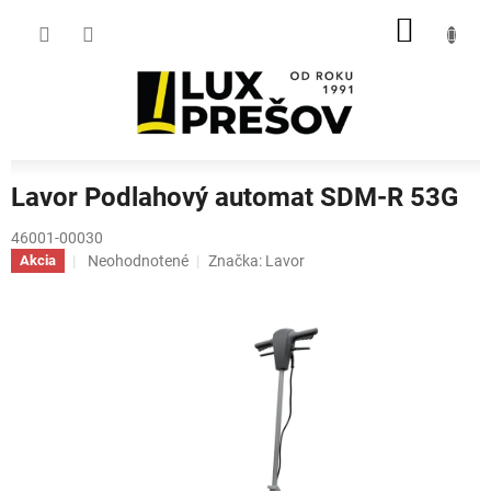
Prejsť
NÁKU
na
obsah
KOŠÍK
Lavor Podlahový automat SDM-R 53G
46001-00030
Priemerné
Neohodnotené
Značka:
Lavor
Akcia
hodnotenie
produktu
je
0,0
z
5
hviezdičiek.