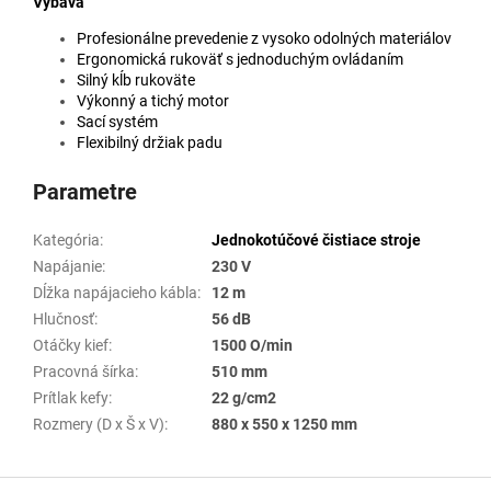
Výbava
Profesionálne prevedenie z vysoko odolných materiálov
Ergonomická rukoväť s jednoduchým ovládaním
Silný kĺb rukoväte
Výkonný a tichý motor
Sací systém
Flexibilný držiak padu
Parametre
Kategória
:
Jednokotúčové čistiace stroje
Napájanie
:
230 V
Dĺžka napájacieho kábla
:
12 m
Hlučnosť
:
56 dB
Otáčky kief
:
1500 O/min
Pracovná šírka
:
510 mm
Prítlak kefy
:
22 g/cm2
Rozmery (D x Š x V)
:
880 x 550 x 1250 mm
Z