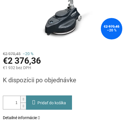
€2 970,45
–20 %
€2 970,45
–20 %
€2 376,36
€1 932 bez DPH
Jednotková
K dispozícii po objednávke
cena:
Pridať do košíka
Detailné informácie