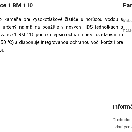
nce 1 RM 110
Pa
o kameňa pre vysokotlakové čističe s horúcou vodou s
Kate
 je určený najmä na použitie v nových HDS jednotkách s
EAN
:
dvance 1 RM 110 ponúka lepšiu ochranu pred usadzovaním
0 °C) a disponuje integrovanou ochranou voči korózii pre
ou.
Informá
Obchodné
Odstúpeni