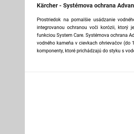
Kärcher - Systémova ochrana Adva
Prostriedok na pomalšie usádzanie vodnéh
integrovanou ochranou voči korózii, ktorý
funkciou System Care. Systémova ochrana A
vodného kameňa v cievkach ohrievačov (do 15
komponenty, ktoré prichádzajú do styku s vod
Z
á
p
ä
t
i
e