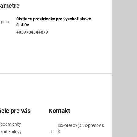
rametre
Čistiace prostriedky pre vysokotlakové
gória
:
čističe
4039784344679
cie pre vás
Kontakt
 podmienky
lux-presov
@
lux-presov.s
k
e od zmluvy