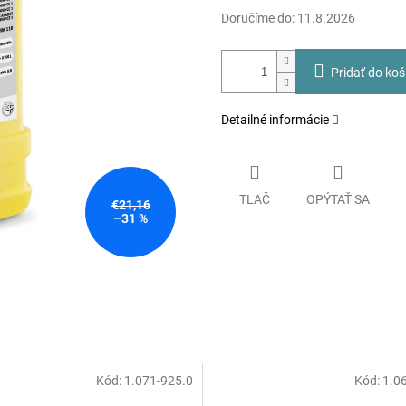
Doručíme do:
11.8.2026
Pridať do koš
Detailné informácie
TLAČ
OPÝTAŤ SA
€21,16
–31 %
Kód:
1.071-925.0
Kód:
1.0