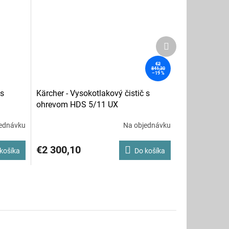
Ďalší
produkt
€2
841,30
–19 %
 s
Kärcher - Vysokotlakový čistič s
ohrevom HDS 5/11 UX
ednávku
Na objednávku
Priemerné
hodnotenie
produktu
€2 300,10
košíka
Do košíka
je
5,0
z
5
hviezdičiek.