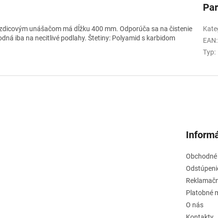
Pa
viezdicovým unášačom má dĺžku 400 mm. Odporúča sa na čistenie
Kate
odná iba na necitlivé podlahy. Štetiny: Polyamid s karbidom
EAN
:
Typ
:
Informá
Obchodné
Odstúpeni
Reklamačn
Platobné 
O nás
Kontakty