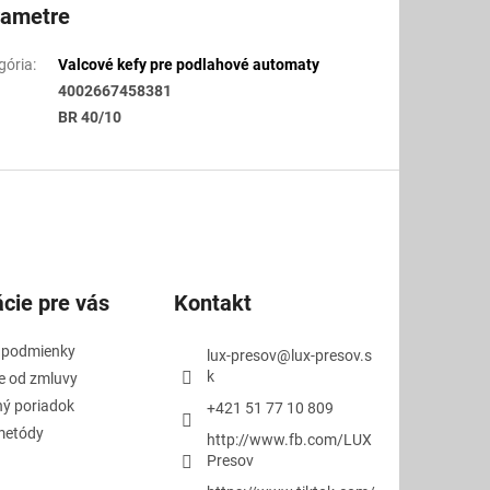
rametre
gória
:
Valcové kefy pre podlahové automaty
4002667458381
BR 40/10
cie pre vás
Kontakt
 podmienky
lux-presov
@
lux-presov.s
k
e od zmluvy
ý poriadok
+421 51 77 10 809
metódy
http://www.fb.com/LUX
Presov