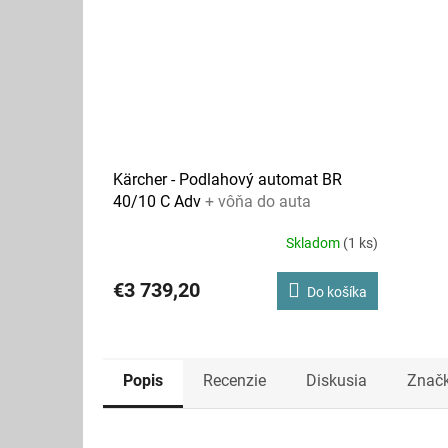
Kärcher - Podlahový automat BR
40/10 C Adv
+ vôňa do auta
Skladom
(1 ks)
€3 739,20
Do košíka
Popis
Recenzie
Diskusia
Znač