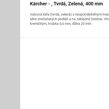
Kärcher - , Tvrdá, Zelená, 400 mm
Valcová kefa (tvrdá, zelená) s neopotrebiteľným h
silne znečistených podláh a na základné čistenie. Vh
kremičitým, hrúbka 0,6 mm, dĺžka 20 mm.
Z
á
p
ä
t
i
e