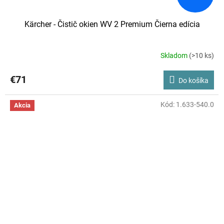
Kärcher - Čistič okien WV 2 Premium Čierna edícia
Skladom
(>10 ks)
Priemerné
hodnotenie
produktu
€71
Do košíka
je
5,0
z
Kód:
1.633-540.0
Akcia
5
hviezdičiek.