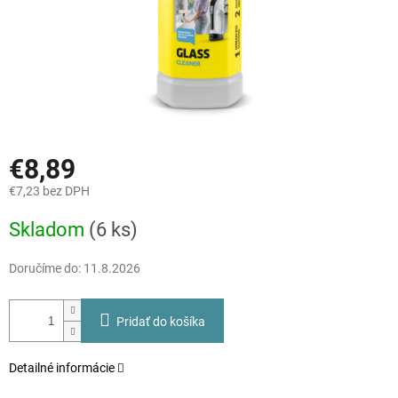
€8,89
€7,23 bez DPH
Jednotková
Skladom
(6 ks)
cena:
Doručíme do:
11.8.2026
Pridať do košíka
Detailné informácie