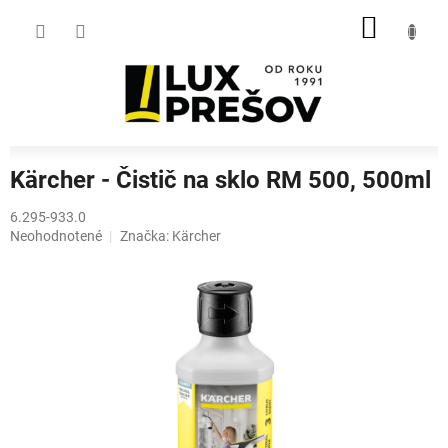
Prejsť
NÁKU
na
obsah
KOŠÍK
Kärcher - Čistič na sklo RM 500, 500ml
6.295-933.0
Priemerné
Neohodnotené
Značka:
Kärcher
hodnotenie
produktu
je
0,0
z
5
hviezdičiek.