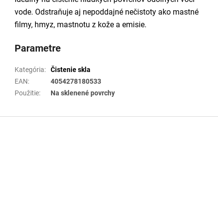
vode. Odstraňuje aj nepoddajné nečistoty ako mastné
filmy, hmyz, mastnotu z kože a emisie.
Parametre
Kategória
:
Čistenie skla
EAN
:
4054278180533
Použitie
:
Na sklenené povrchy
Z
á
p
ä
t
i
e