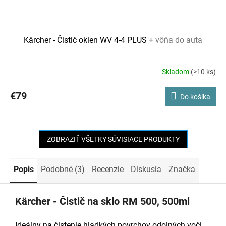
Kärcher - Čistič okien WV 4-4 PLUS
+ vôňa do auta
Skladom
(>10 ks)
€79
Do košíka
ZOBRAZIŤ VŠETKY SÚVISIACE PRODUKTY
Popis
Podobné (3)
Recenzie
Diskusia
Značka
Kärcher - Čistič na sklo RM 500, 500ml
Ideálny na čistenie hladkých povrchov odolných voči