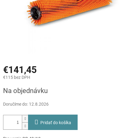
€141,45
€115 bez DPH
Jednotková
Na objednávku
cena:
Doručíme do:
12.8.2026
Pridať do košíka