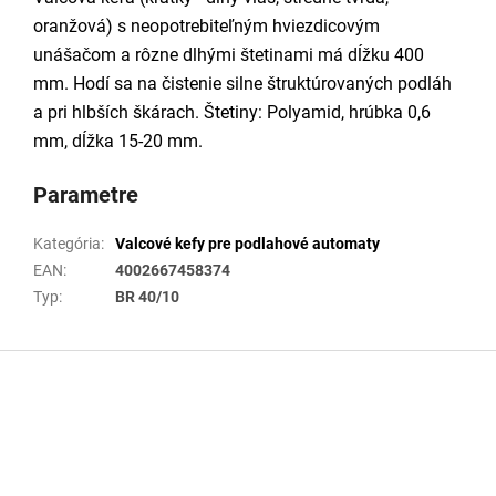
oranžová) s neopotrebiteľným hviezdicovým
unášačom a rôzne dlhými štetinami má dĺžku 400
mm. Hodí sa na čistenie silne štruktúrovaných podláh
a pri hlbších škárach. Štetiny: Polyamid, hrúbka 0,6
mm, dĺžka 15-20 mm.
Parametre
Kategória
:
Valcové kefy pre podlahové automaty
EAN
:
4002667458374
Typ
:
BR 40/10
Z
á
p
ä
t
i