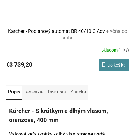
Kärcher - Podlahový automat BR 40/10 C Adv
+ vôňa do
auta
Skladom
(1 ks)
€3 739,20
Do košíka
Popis
Recenzie
Diskusia
Značka
Kärcher - S krátkym a dlhým vlasom,
oranžová, 400 mm
Valcová kefa (krátky - dlhý vlas, stredne tvrdá,