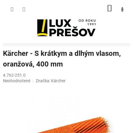
Prejsť
NÁKU
na
obsah
KOŠÍK
Kärcher - S krátkym a dlhým vlasom,
oranžová, 400 mm
4.762-251.0
Priemerné
Neohodnotené
Značka:
Kärcher
hodnotenie
produktu
je
0,0
z
5
hviezdičiek.