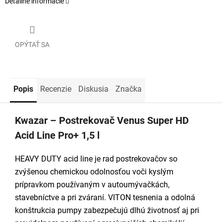
Detailné informácie
OPÝTAŤ SA
Popis
Recenzie
Diskusia
Značka
Kwazar – Postrekovač Venus Super HD
Acid Line Pro+ 1,5 l
HEAVY DUTY acid line je rad postrekovačov so
zvýšenou chemickou odolnosťou voči kyslým
prípravkom používaným v autoumývačkách,
stavebníctve a pri zváraní. VITON tesnenia a odolná
konštrukcia pumpy zabezpečujú dlhú životnosť aj pri