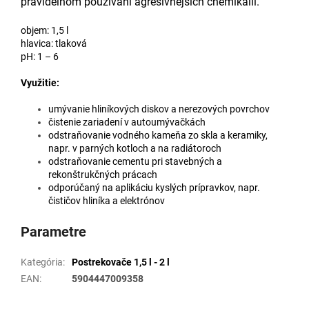
pravidelnom používaní agresívnejších chemikálií.
objem: 1,5 l
hlavica: tlaková
pH: 1 – 6
Využitie:
umývanie hliníkových diskov a nerezových povrchov
čistenie zariadení v autoumývačkách
odstraňovanie vodného kameňa zo skla a keramiky,
napr. v parných kotloch a na radiátoroch
odstraňovanie cementu pri stavebných a
rekonštrukčných prácach
odporúčaný na aplikáciu kyslých prípravkov, napr.
čističov hliníka a elektrónov
Parametre
Kategória
:
Postrekovače 1,5 l - 2 l
EAN
:
5904447009358