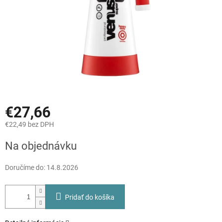
€27,66
€22,49 bez DPH
Jednotková
Na objednávku
cena:
Doručíme do:
14.8.2026
Pridať do košíka