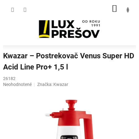
Prejsť
NÁKU
na
obsah
KOŠÍK
Kwazar – Postrekovač Venus Super HD
Acid Line Pro+ 1,5 l
26182
Priemerné
Neohodnotené
Značka:
Kwazar
hodnotenie
produktu
je
0,0
z
5
hviezdičiek.