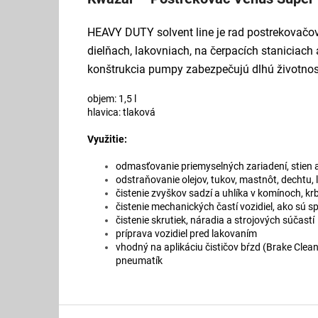
HEAVY DUTY solvent line je rad postrekovač
dielňach, lakovniach, na čerpacích staniciach
konštrukcia pumpy zabezpečujú dlhú životnosť
objem: 1,5 l
hlavica: tlaková
Využitie:
odmasťovanie priemyselných zariadení, stien 
odstraňovanie olejov, tukov, mastnôt, dechtu, l
čistenie zvyškov sadzí a uhlíka v komínoch, kr
čistenie mechanických častí vozidiel, ako sú s
čistenie skrutiek, náradia a strojových súčastí
príprava vozidiel pred lakovaním
vhodný na aplikáciu čističov bŕzd (Brake Clea
pneumatík
Z