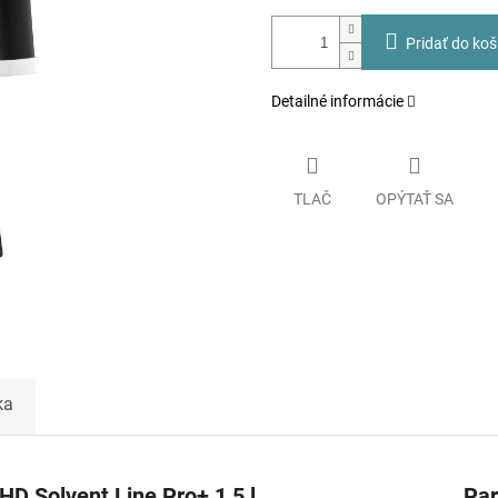
Pridať do koš
Detailné informácie
TLAČ
OPÝTAŤ SA
ka
D Solvent Line Pro+ 1,5 l
Pa