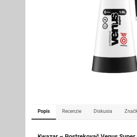
Popis
Recenzie
Diskusia
Znač
Kwazar – Postrekovač Venus Super H