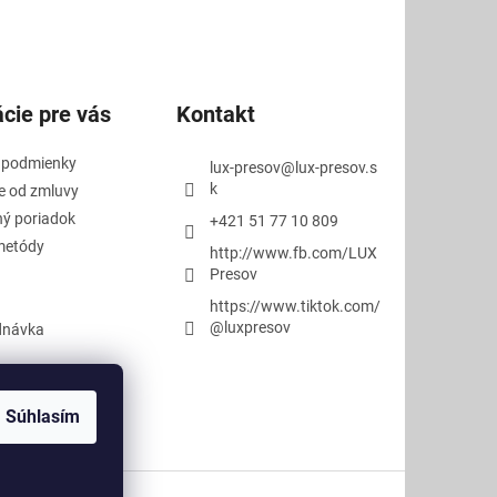
cie pre vás
Kontakt
 podmienky
lux-presov
@
lux-presov.s
k
e od zmluvy
ý poriadok
+421 51 77 10 809
metódy
http://www.fb.com/LUX
Presov
https://www.tiktok.com/
@luxpresov
dnávka
Súhlasím