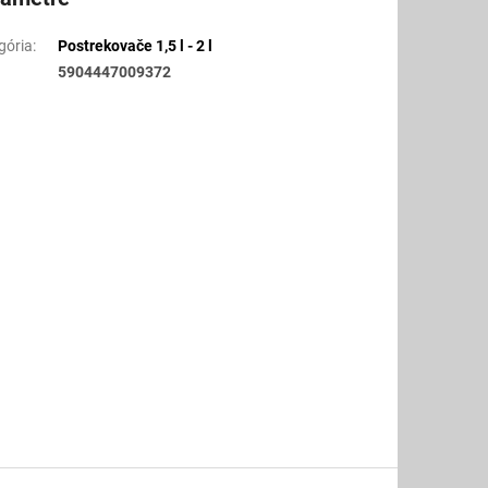
gória
:
Postrekovače 1,5 l - 2 l
5904447009372