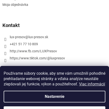
Moja objednávka
Kontakt
lux-presov
@
lux-presov.sk
+421 51 77 10 809
http://www.fb.com/LUXPresov
https://www.tiktok.com/@luxpresov
Používame súbory cookie, aby sme vám umožnili pohodlné
prehliadanie webovej stránky a vďaka analýze neustále
zlepšovali jej funkcie, výkon a použiteľnosť.
Viac informácií
Nastavenie
Vytvoril Shoptet