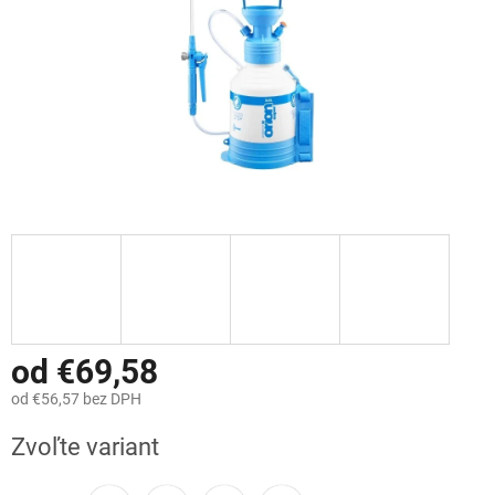
od
€69,58
od
€56,57
bez DPH
Jednotková
Zvoľte variant
cena: