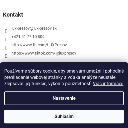
Kontakt
lux-presov
@
lux-presov.sk
+421 51 77 10 809
http://www.fb.com/LUXPresov
https://www.tiktok.com/@luxpresov
Používame súbory cookie, aby sme vám umožnili pohodlné
prehliadanie webovej stránky a vďaka analýze neustále
zlepšovali jej funkcie, výkon a použiteľnosť.
Viac informácií
Nastavenie
Vytvoril Shoptet
Súhlasím
Copyright 2026
lux-presov.sk
. Všetky práva vyhradené.