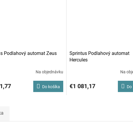
us Podlahový automat Zeus
Sprintus Podlahový automat
Hercules
Na objednávku
Na obj
1,77
€1 081,17
Do košíka
Do 
ka