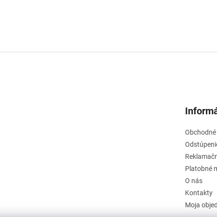
Informá
Obchodné
Odstúpeni
Reklamačn
Platobné 
O nás
Kontakty
Moja obje