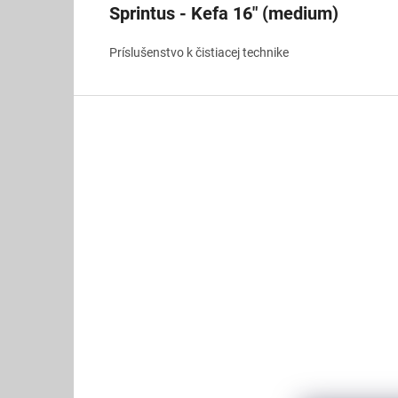
Sprintus - Kefa 16" (medium)
Príslušenstvo k čistiacej technike
Z
á
p
ä
t
i
e