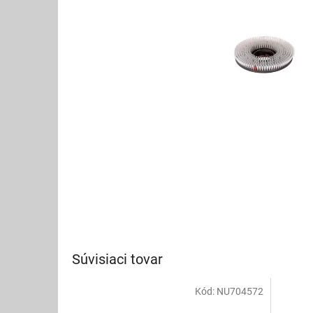
Súvisiaci tovar
Kód:
NU704572