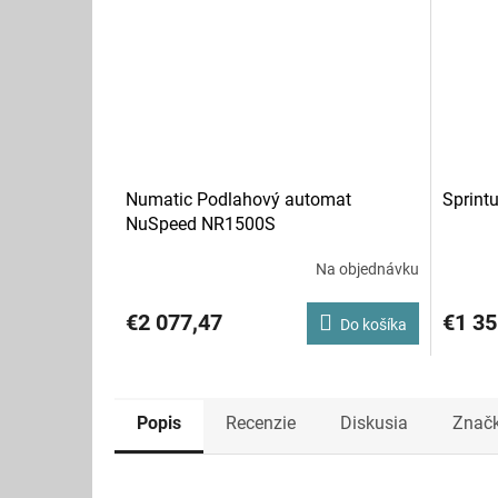
Numatic Podlahový automat
Sprint
NuSpeed NR1500S
Na objednávku
€2 077,47
€1 35
Do košíka
Popis
Recenzie
Diskusia
Znač