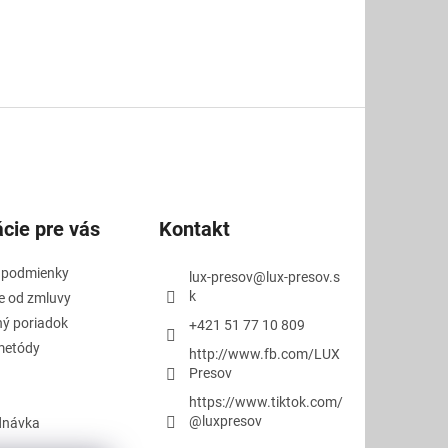
cie pre vás
Kontakt
 podmienky
lux-presov
@
lux-presov.s
k
e od zmluvy
ý poriadok
+421 51 77 10 809
metódy
http://www.fb.com/LUX
Presov
https://www.tiktok.com/
@luxpresov
dnávka