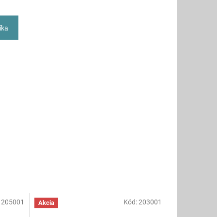
íka
:
205001
Kód:
203001
Akcia