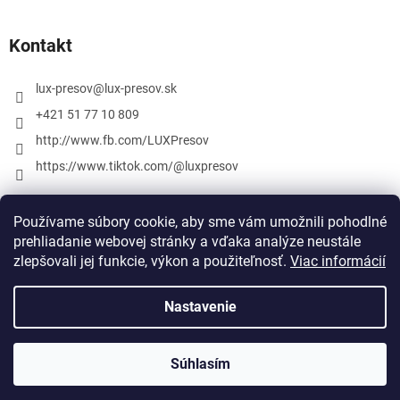
Kontakt
lux-presov
@
lux-presov.sk
+421 51 77 10 809
http://www.fb.com/LUXPresov
https://www.tiktok.com/@luxpresov
Používame súbory cookie, aby sme vám umožnili pohodlné
prehliadanie webovej stránky a vďaka analýze neustále
zlepšovali jej funkcie, výkon a použiteľnosť.
Viac informácií
Nastavenie
Vytvoril Shoptet
Súhlasím
Copyright 2026
lux-presov.sk
. Všetky práva vyhradené.