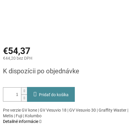
€54,37
€44,20 bez DPH
Jednotková
K dispozícii po objednávke
cena:
Pridať do košíka
Pre verzie GV kone | GV Vesuvio 18 | GV Vesuvio 30 | Graffity Waster |
Metis | Fuji | Kolumbo
Detailné informácie