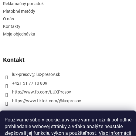
Reklamačný poriadok
Platobné metódy
O nás
Kontakty
Moja objednávka
Kontakt
lux-presov
@
lux-presov.sk
+421 51 77 10 809
http://www.fb.com/LUXPresov
https://www.tiktok.com/@luxpresov
Používame súbory cookie, aby sme vám umožnili pohodlné
prehliadanie webovej stránky a vďaka analýze neustále
zlepšovali jej funkcie, výkon a použiteľnosť.
Viac informácií