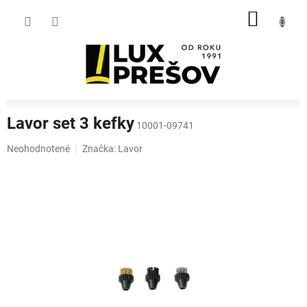
Prejsť
NÁKU
na
obsah
KOŠÍK
Lavor set 3 kefky
10001-09741
Priemerné
Neohodnotené
Značka:
Lavor
hodnotenie
produktu
je
0,0
z
5
hviezdičiek.