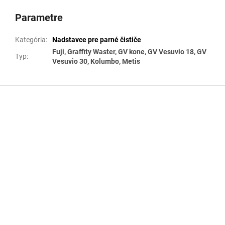
Parametre
Kategória
:
Nadstavce pre parné čističe
Fuji, Graffity Waster, GV kone, GV Vesuvio 18, GV
Typ
:
Vesuvio 30, Kolumbo, Metis
Z
á
p
ä
t
i
e