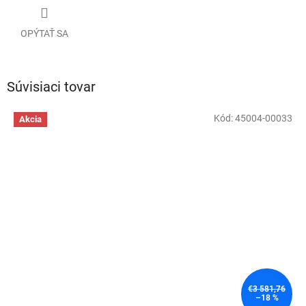
OPÝTAŤ SA
Súvisiaci tovar
Kód:
45004-00033
Akcia
€3 581,76
–18 %