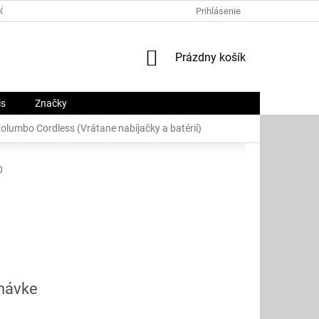
ČNÝ PORIADOK
PLATOBNÉ METÓDY
Prihlásenie
O NÁS
KONTAKTY
NÁKUPNÝ
Prázdny košík
KOŠÍK
is
Značky
Kolumbo Cordless (Vrátane nabíjačky a batérií)
0
dnávke