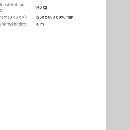
nosť vrátane
140 kg
u
:
ery (D x Š x V)
:
1250 x 690 x 890 mm
a parnej hadice
:
10 m