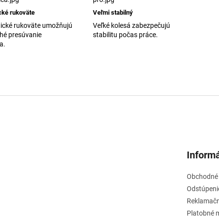
cké rukoväte
Veľmi stabilný
tické rukoväte umožňujú
Veľké kolesá zabezpečujú
hé presúvanie
stabilitu počas práce.
a.
Informá
Obchodné
Odstúpeni
Reklamačn
Platobné 