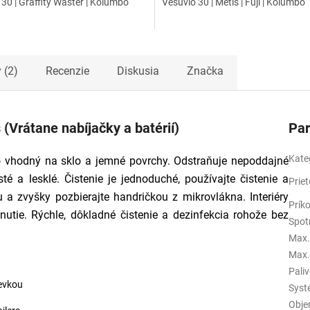
30 | Graffity Waster | Kolumbo
Vesuvio 30 | Metis | Fuji | Kolumbo
 (2)
Recenzie
Diskusia
Značka
(Vrátane nabíjačky a batérií)
Pa
Kate
bo vhodný na sklo a jemné povrchy. Odstraňuje nepoddajné
é a lesklé. Čistenie je jednoduché, používajte čistenie a
Prie
 a zvyšky pozbierajte handričkou z mikrovlákna. Interiéry
Prík
nutie. Rýchle, dôkladné čistenie a dezinfekcia rohože bez
Spot
Max.
Max.
Pali
ievkou
Syst
Obje