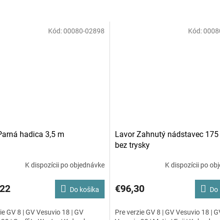
Kód:
00080-02898
Kód:
0008
Parná hadica 3,5 m
Lavor Zahnutý nádstavec 17
bez trysky
K dispozícii po objednávke
K dispozícii po ob
,22
€96,30
Do košíka
Do 
ie GV 8 | GV Vesuvio 18 | GV
Pre verzie GV 8 | GV Vesuvio 18 | G