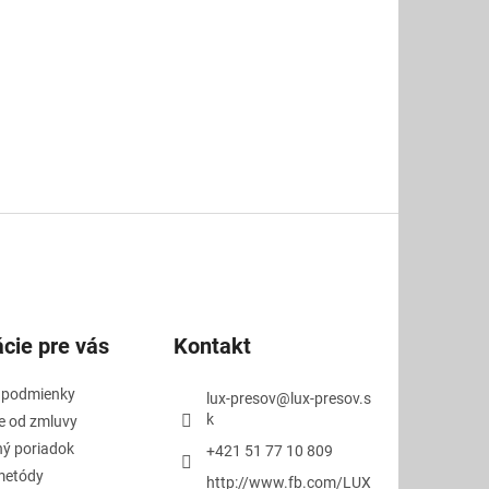
cie pre vás
Kontakt
 podmienky
lux-presov
@
lux-presov.s
k
e od zmluvy
ý poriadok
+421 51 77 10 809
metódy
http://www.fb.com/LUX