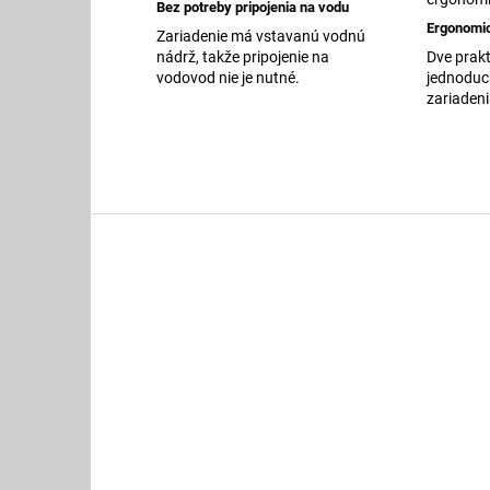
Bez potreby pripojenia na vodu
Ergonomi
Zariadenie má vstavanú vodnú
Dve prak
nádrž, takže pripojenie na
jednoduc
vodovod nie je nutné.
zariadeni
Z
á
p
ä
t
i
e