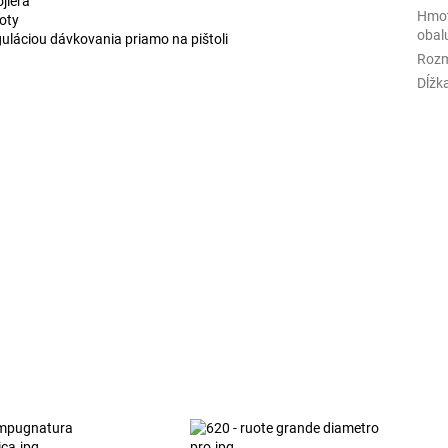
jlera
Hmot
loty
obal
guláciou dávkovania priamo na pištoli
Rozm
Dĺžk