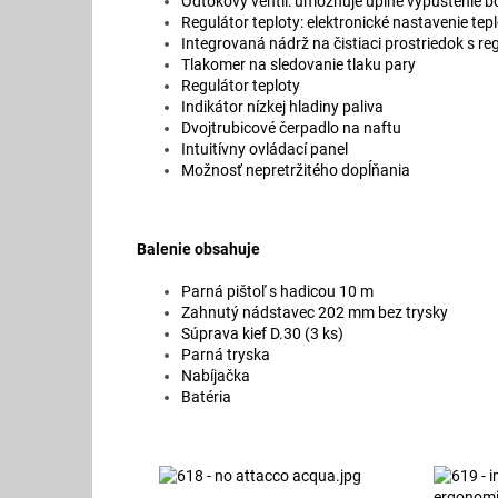
Odtokový ventil: umožňuje úplné vypustenie bo
Regulátor teploty: elektronické nastavenie tep
Integrovaná nádrž na čistiaci prostriedok s re
Tlakomer na sledovanie tlaku pary
Regulátor teploty
Indikátor nízkej hladiny paliva
Dvojtrubicové čerpadlo na naftu
Intuitívny ovládací panel
Možnosť nepretržitého dopĺňania
Balenie obsahuje
Parná pištoľ s hadicou 10 m
Zahnutý nádstavec 202 mm bez trysky
Súprava kief D.30 (3 ks)
Parná tryska
Nabíjačka
Batéria