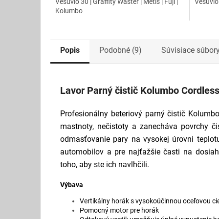
Vesuvio 30 | Graffity Waster | Metis | Fuji |
Vesuvio 
Kolumbo
Popis
Podobné (9)
Súvisiace súbory
Lavor Parný čistič Kolumbo Cordless 
Profesionálny beteriový parný čistič Kolum
mastnoty, nečistoty a zanecháva povrchy čist
odmasťovanie pary na vysokej úrovni teplotu
automobilov a pre najťažšie časti na dosiah
toho, aby ste ich navlhčili.
Výbava
Vertikálny horák s vysokoúčinnou oceľovou c
Pomocný motor pre horák