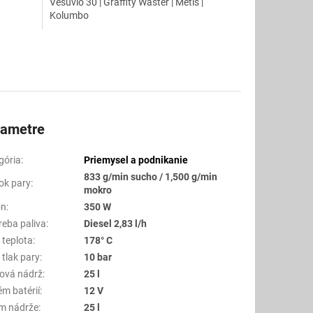
Vesuvio 30 | Graffity Waster | Metis |
Kolumbo
rametre
gória
:
Priemysel a podnikanie
833 g/min sucho / 1,500 g/min
tok pary
:
mokro
on
:
350 W
reba paliva
:
Diesel 2,83 l/h
 teplota
:
178° C
 tlak pary
:
10 bar
vová nádrž
:
25 l
ém batérií
:
12 V
m nádrže
:
25 l