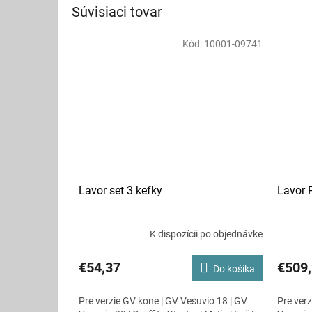
Súvisiaci tovar
Kód:
10001-09741
Lavor set 3 kefky
Lavor 
K dispozícii po objednávke
€54,37
€509
Do košíka
Pre verzie GV kone | GV Vesuvio 18 | GV
Pre verz