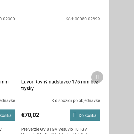
0-02900
Kód:
00080-02899
Ďalší
produkt
5 mm
Lavor Rovný nadstavec 175 mm bez
trysky
jednávke
K dispozícii po objednávke
€70,02
košíka
Do košíka
V
Pre verzie GV 8 | GV Vesuvio 18 | GV