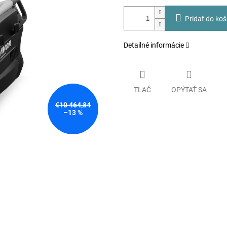
Pridať do koš
Detailné informácie
TLAČ
OPÝTAŤ SA
€10 464,84
–13 %